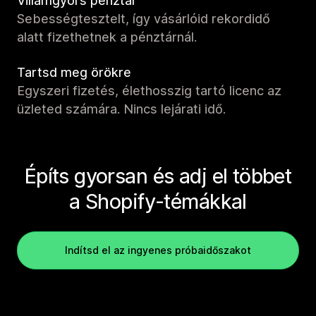
Villámgyors pénztár
Sebességtesztelt, így vásárlóid rekordidő
alatt fizethetnek a pénztárnál.
Tartsd meg örökre
Egyszeri fizetés, élethosszig tartó licenc az
üzleted számára. Nincs lejárati idő.
Építs gyorsan és adj el többet
a Shopify-témákkal
Indítsd el az ingyenes próbaidőszakot