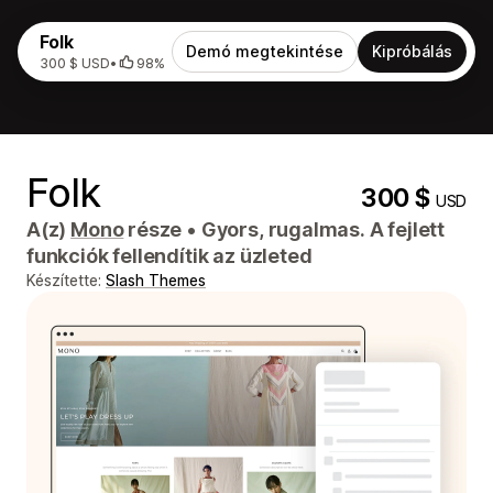
Folk
Demó megtekintése
Kipróbálás
300 $ USD
•
98%
Folk
300 $
USD
A(z)
Mono
része
•
Gyors, rugalmas. A fejlett
funkciók fellendítik az üzleted
Készítette:
Slash Themes