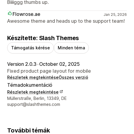
Biiiiggg thumbs up.
Flowrose.ae
Jan 25, 2026
Awesome theme and heads up to the support team!
Készítette: Slash Themes
Támogatás kérése
Minden téma
Version 2.0.3
•
October 02, 2025
Fixed product page layout for mobile
Részletek megtekintése
Összes verzió
Témadokumentáció
Részletek megtekintése
Dizájner kapcsolattartási adatai
Müllerstraße, Berlin, 13349, DE
support@slashthemes.com
További témák