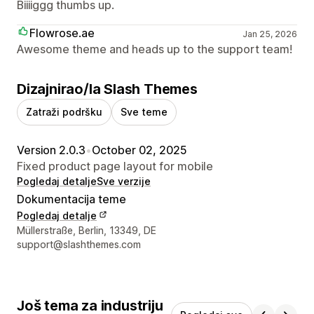
Biiiiggg thumbs up.
Flowrose.ae
Jan 25, 2026
Awesome theme and heads up to the support team!
Dizajnirao/la Slash Themes
Zatraži podršku
Sve teme
Version 2.0.3
•
October 02, 2025
Fixed product page layout for mobile
Pogledaj detalje
Sve verzije
Dokumentacija teme
Pogledaj detalje
Podaci za kontakt dizajnera
Müllerstraße, Berlin, 13349, DE
support@slashthemes.com
Još tema za industriju