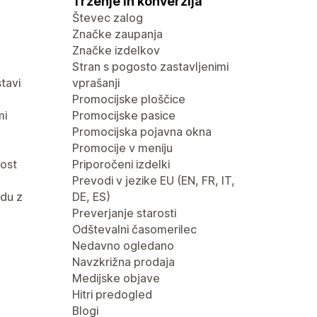
Trženje in konverzija
Števec zalog
Značke zaupanja
Značke izdelkov
Stran s pogosto zastavljenimi
tavi
vprašanji
Promocijske ploščice
mi
Promocijske pasice
Promocijska pojavna okna
Promocije v meniju
nost
Priporočeni izdelki
Prevodi v jezike EU (EN, FR, IT,
du z
DE, ES)
Preverjanje starosti
Odštevalni časomerilec
Nedavno ogledano
Navzkrižna prodaja
Medijske objave
Hitri predogled
Blogi