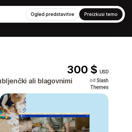
Ogled predstavitve
Preizkusi temo
300 $
USD
ubljenčki ali blagovnimi
od
Slash
Themes