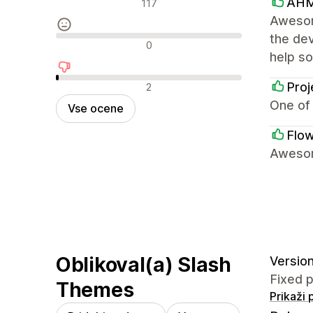
Pozitivne ocene
AH
117
Awesome
the de
Nevtralne ocene
0
help s
Negativne ocene
Proj
2
One of 
Vse ocene
Flo
Awesom
Oblikoval(a) Slash
Version
Fixed p
Themes
Prikaži