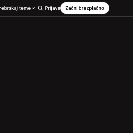
rebrskaj teme
Prijava
Začni brezplačno