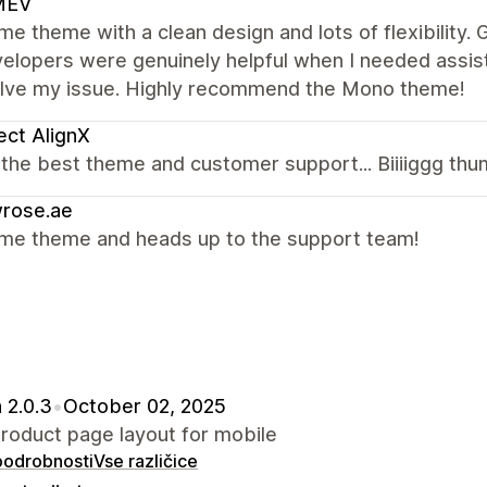
MEV
 theme with a clean design and lots of flexibility.
velopers were genuinely helpful when I needed assi
olve my issue. Highly recommend the Mono theme!
ect AlignX
the best theme and customer support... Biiiiggg thu
wrose.ae
e theme and heads up to the support team!
 2.0.3
•
October 02, 2025
roduct page layout for mobile
 podrobnosti
Vse različice