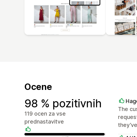
Ocene
98 % pozitivnih
Hag
The cus
119 ocen za vse
request
prednastavitve
they’v