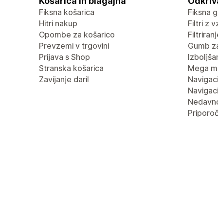
Košarica in blagajna
Odkriv
Fiksna košarica
Fiksna g
Hitri nakup
Filtri z 
Opombe za košarico
Filtrira
Prevzemi v trgovini
Gumb za
Prijava s Shop
Izboljša
Stranska košarica
Mega m
Zavijanje daril
Navigaci
Navigaci
Nedavn
Priporoč