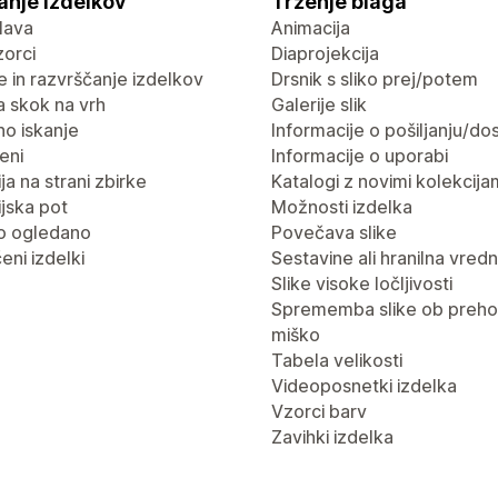
anje izdelkov
Trženje blaga
lava
Animacija
vzorci
Diaprojekcija
nje in razvrščanje izdelkov
Drsnik s sliko prej/potem
 skok na vrh
Galerije slik
no iskanje
Informacije o pošiljanju/dos
eni
Informacije o uporabi
ja na strani zbirke
Katalogi z novimi kolekcija
jska pot
Možnosti izdelka
o ogledano
Povečava slike
eni izdelki
Sestavine ali hranilna vred
Slike visoke ločljivosti
Sprememba slike ob preho
miško
Tabela velikosti
Videoposnetki izdelka
Vzorci barv
Zavihki izdelka