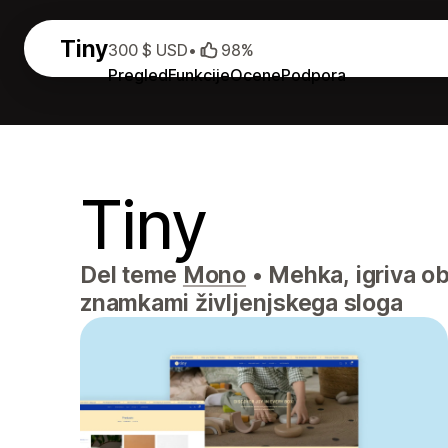
Tiny
300 $ USD
•
98%
Pregled
Funkcije
Ocene
Podpora
Tiny
Del teme
Mono
•
Mehka, igriva obl
znamkami življenjskega sloga