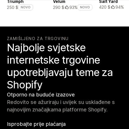
Triumph
Velum
Salt Yard
420 $
94%
250 $
290 $
93%
NOVO
NOVO
ZAMIŠLJENO ZA TRGOVINU
Najbolje svjetske
internetske trgovine
upotrebljavaju teme za
Shopify
Otporno na buduće izazove
Redovito se ažuriraju i uvijek su usklađene s
najnovijim značajkama platforme Shopify.
Isprobajte prije plaćanja