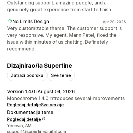
Outstanding support, amazing people, and a
genuinely great experience from start to finish.
No Limits Design
Apr 28, 2026
Very customizable theme! The customer support is
very responsive. My agent, Mann Patel, fixed the
issue within minutes of us chatting. Definetely
recommend.
Dizajnirao/la Superfine
Zatraži podršku
Sve teme
Version 1.4.0
•
August 04, 2026
Monochrome 1.4.0 introduces several improvements
Pogledaj detalje
Sve verzije
Dokumentacija teme
Pogledaj detalje
Podaci za kontakt dizajnera
Yerevan, AM
support@superfinedigital.com