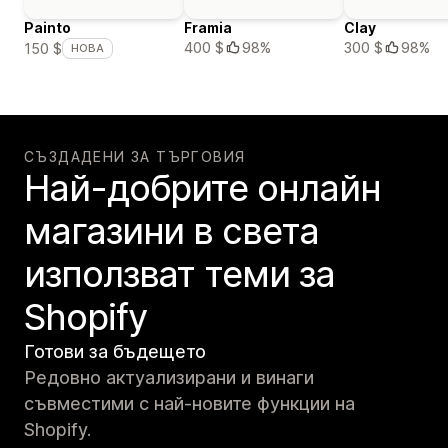
Painto
Framia
Clay
400 $
98%
300 $
98%
150 $
НОВА
СЪЗДАДЕНИ ЗА ТЪРГОВИЯ
Най-добрите онлайн
магазини в света
използват теми за
Shopify
Готови за бъдещето
Редовно актуализирани и винаги
съвместими с най-новите функции на
Shopify.