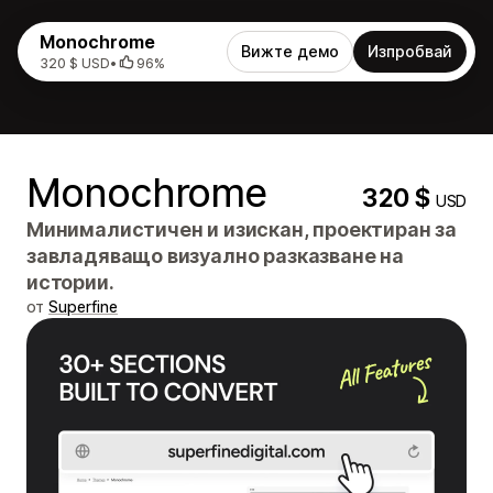
Monochrome
Вижте демо
Изпробвай
320 $ USD
•
96%
Monochrome
320 $
USD
Минималистичен и изискан, проектиран за
завладяващо визуално разказване на
истории.
от
Superfine