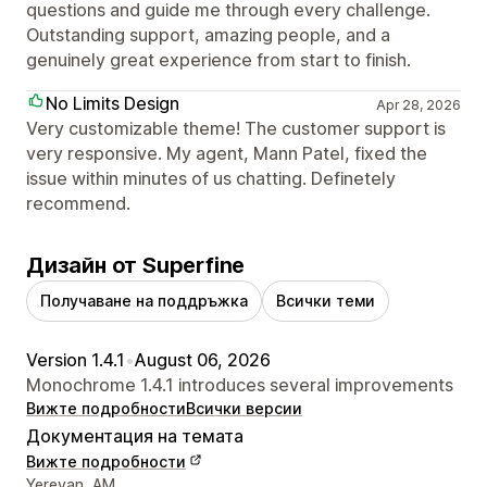
questions and guide me through every challenge.
Outstanding support, amazing people, and a
genuinely great experience from start to finish.
No Limits Design
Apr 28, 2026
Very customizable theme! The customer support is
very responsive. My agent, Mann Patel, fixed the
issue within minutes of us chatting. Definetely
recommend.
Дизайн от Superfine
Получаване на поддръжка
Всички теми
Version 1.4.1
•
August 06, 2026
Monochrome 1.4.1 introduces several improvements
Вижте подробности
Всички версии
Документация на темата
Вижте подробности
Данни за връзка с дизайнера
Yerevan, AM