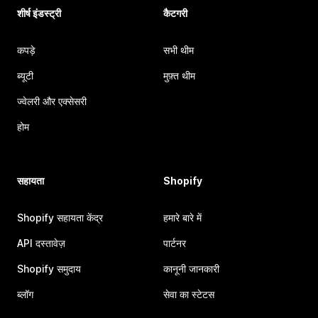
शीर्ष इंडस्ट्री
कैटगरी
कपड़े
सभी थीम
ब्यूटी
मुफ़्त थीम
ज्वेलरी और एक्सेसरी
होम
सहायता
Shopify
Shopify सहायता केंद्र
हमारे बारे में
API दस्तावेज़
पार्टनर
Shopify समुदाय
कानूनी जानकारी
ब्लॉग
सेवा का स्टेटस