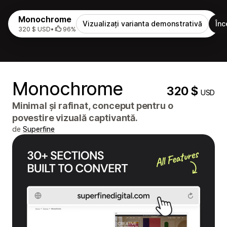
Monochrome
Vizualizați varianta demonstrativă
Înc
320 $ USD
•
96%
Monochrome
320 $
USD
Minimal și rafinat, conceput pentru o
povestire vizuală captivantă.
de
Superfine