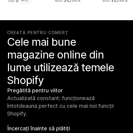
400 $
98%
300 $
98%
150 $
NOU
CREATĂ PENTRU COMERȚ
Cele mai bune
magazine online din
lume utilizează temele
Shopify
Pregătită pentru viitor
Actualizată constant; funcționează
întotdeauna perfect cu cele mai noi funcții
Shopify.
Încercați înainte să plătiți