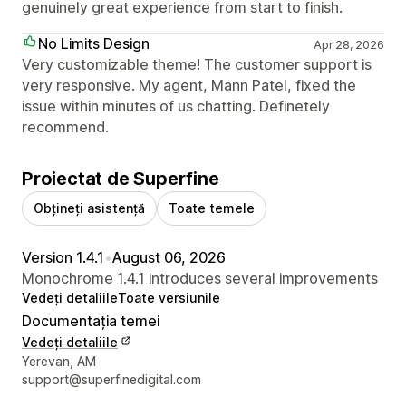
genuinely great experience from start to finish.
No Limits Design
Apr 28, 2026
Very customizable theme! The customer support is
very responsive. My agent, Mann Patel, fixed the
issue within minutes of us chatting. Definetely
recommend.
Proiectat de Superfine
Obțineți asistență
Toate temele
Version 1.4.1
•
August 06, 2026
Monochrome 1.4.1 introduces several improvements
Vedeți detaliile
Toate versiunile
Documentația temei
Vedeți detaliile
Detaliile de contact ale designerului
Yerevan, AM
support@superfinedigital.com