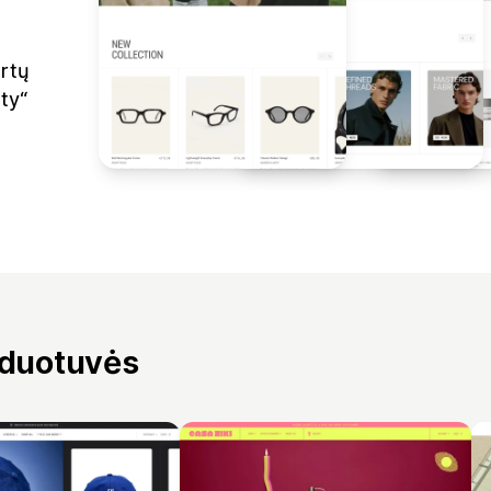
rtų
ty“
rduotuvės