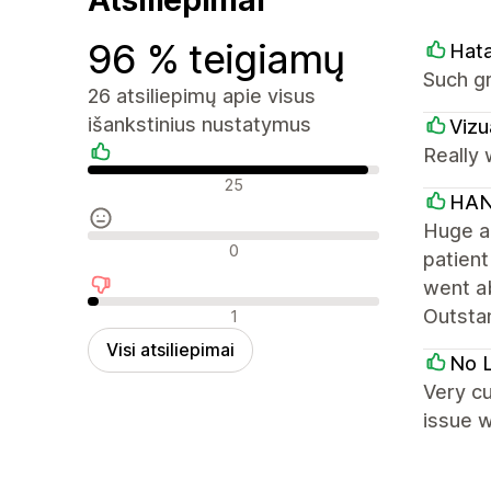
96 % teigiamų
Hat
Such g
26 atsiliepimų apie visus
išankstinius nustatymus
Vizu
Really 
Teigiami atsiliepimai
25
HAN
Huge ap
Neutralūs atsiliepimai
0
patient
went a
Neigiami atsiliepimai
Outstan
1
Visi atsiliepimai
No L
Very c
issue w