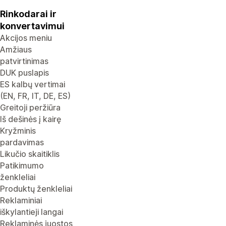
Rinkodarai ir
konvertavimui
Akcijos meniu
Amžiaus
patvirtinimas
DUK puslapis
ES kalbų vertimai
(EN, FR, IT, DE, ES)
Greitoji peržiūra
Iš dešinės į kairę
Kryžminis
pardavimas
Likučio skaitiklis
Patikimumo
ženkleliai
Produktų ženkleliai
Reklaminiai
iškylantieji langai
Reklaminės juostos