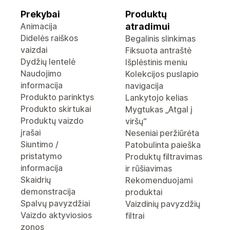
Prekybai
Produktų
Animacija
atradimui
Didelės raiškos
Begalinis slinkimas
vaizdai
Fiksuota antraštė
Dydžių lentelė
Išplėstinis meniu
Naudojimo
Kolekcijos puslapio
informacija
navigacija
Produkto parinktys
Lankytojo kelias
Produkto skirtukai
Mygtukas „Atgal į
Produktų vaizdo
viršų“
įrašai
Neseniai peržiūrėta
Siuntimo /
Patobulinta paieška
pristatymo
Produktų filtravimas
informacija
ir rūšiavimas
Skaidrių
Rekomenduojami
demonstracija
produktai
Spalvų pavyzdžiai
Vaizdinių pavyzdžių
Vaizdo aktyviosios
filtrai
zonos