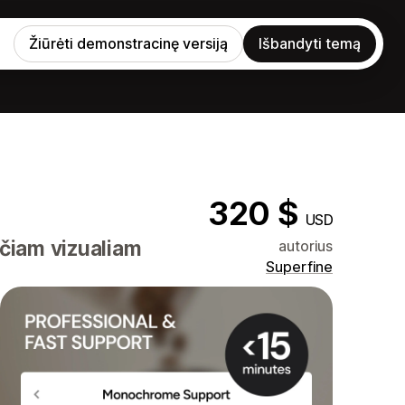
Žiūrėti demonstracinę versiją
Išbandyti temą
320 $
USD
nčiam vizualiam
autorius
Superfine