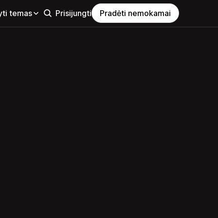
yti temas
Prisijungti
Pradėti nemokamai