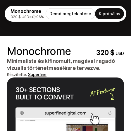
Monochrome
Demó megtekintése
Kipróbálás
320 $ USD
•
96%
Monochrome
320 $
USD
Minimalista és kifinomult, magával ragadó
vizuális történetmesélésre tervezve.
Készítette:
Superfine