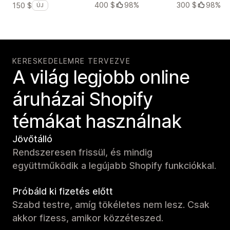
400 $
98%
300 $
98%
150 $
ÚJ
KERESKEDELEMRE TERVEZVE
A világ legjobb online
áruházai Shopify
témákat használnak
Jövőtálló
Rendszeresen frissül, és mindig
együttműködik a legújabb Shopify funkciókkal.
Próbáld ki fizetés előtt
Szabd testre, amíg tökéletes nem lesz. Csak
akkor fizess, amikor közzéteszed.