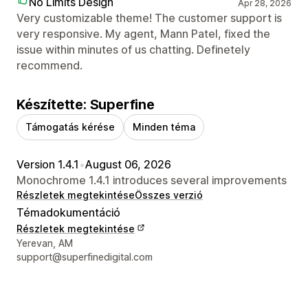
No Limits Design
Apr 28, 2026
Very customizable theme! The customer support is
very responsive. My agent, Mann Patel, fixed the
issue within minutes of us chatting. Definetely
recommend.
Készítette: Superfine
Támogatás kérése
Minden téma
Version 1.4.1
•
August 06, 2026
Monochrome 1.4.1 introduces several improvements
Részletek megtekintése
Összes verzió
Témadokumentáció
Részletek megtekintése
Dizájner kapcsolattartási adatai
Yerevan, AM
support@superfinedigital.com