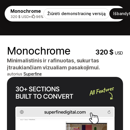
Monochrome
Žiūrėti demonstracinę versiją
Išbandyt
320 $ USD
•
96%
Monochrome
320 $
USD
Minimalistinis ir rafinuotas, sukurtas
įtraukiančiam vizualiam pasakojimui.
autorius
Superfine