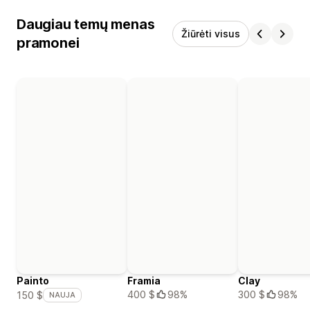
Daugiau temų menas
Žiūrėti visus
pramonei
Painto
Framia
Clay
400 $
98%
300 $
98%
150 $
NAUJA