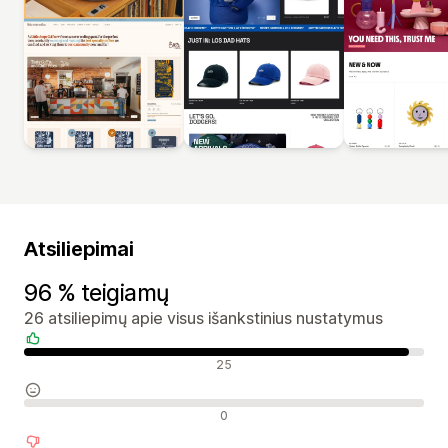
Atsiliepimai
96 % teigiamų
26 atsiliepimų apie visus išankstinius nustatymus
Teigiami atsiliepimai
25
Neutralūs atsiliepimai
0