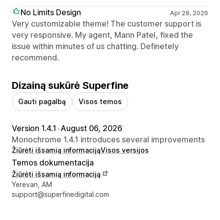
No Limits Design
Apr 28, 2026
Very customizable theme! The customer support is
very responsive. My agent, Mann Patel, fixed the
issue within minutes of us chatting. Definetely
recommend.
Dizainą sukūrė Superfine
Gauti pagalbą
Visos temos
Version 1.4.1
•
August 06, 2026
Monochrome 1.4.1 introduces several improvements
Žiūrėti išsamią informaciją
Visos versijos
Temos dokumentacija
Žiūrėti išsamią informaciją
Kūrėjo kontaktiniai duomenys
Yerevan, AM
support@superfinedigital.com