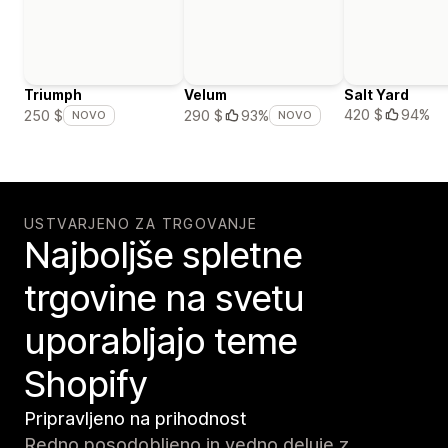
Triumph
Velum
Salt Yard
420 $
94%
250 $
290 $
93%
NOVO
NOVO
USTVARJENO ZA TRGOVANJE
Najboljše spletne
trgovine na svetu
uporabljajo teme
Shopify
Pripravljeno na prihodnost
Redno posodobljeno in vedno deluje z