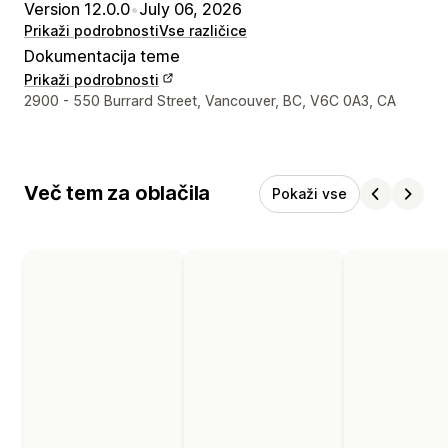
Version 12.0.0
•
July 06, 2026
Prikaži podrobnosti
Vse različice
Dokumentacija teme
Prikaži podrobnosti
Podatki za stik z oblikovalcem
2900 - 550 Burrard Street, Vancouver, BC, V6C 0A3, CA
Več tem za oblačila
Pokaži vse