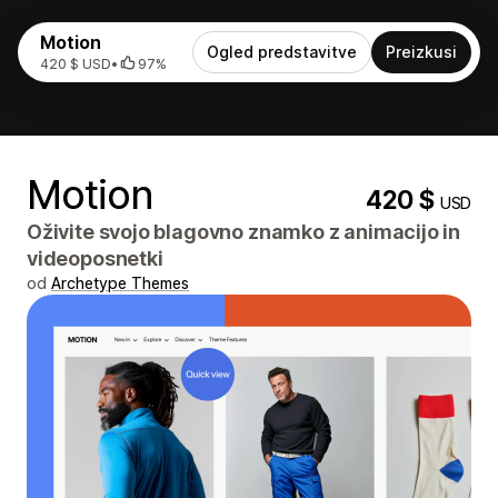
Motion
Ogled predstavitve
Preizkusi
420 $ USD
•
97%
Motion
420 $
USD
Oživite svojo blagovno znamko z animacijo in
videoposnetki
od
Archetype Themes