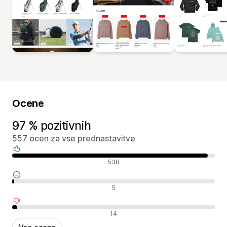
Ocene
97 % pozitivnih
557 ocen za vse prednastavitve
Pozitivne ocene
538
Nevtralne ocene
5
Negativne ocene
14