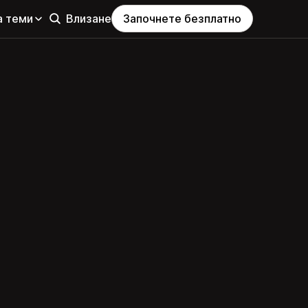
а теми
Влизане
Започнете безплатно