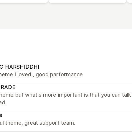
O HARSHIDDHI
theme I loved , good parformance
TRADE
heme but what's more important is that you can talk
ed.
e
ul theme, great support team.