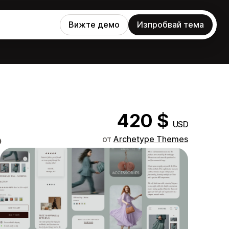
Вижте демо
Изпробвай тема
420 $
USD
о
от
Archetype Themes