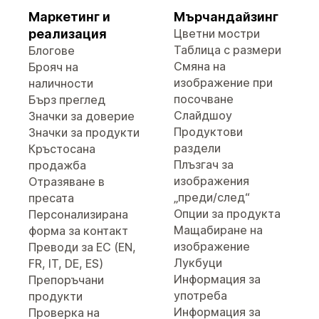
Маркетинг и
Мърчандайзинг
реализация
Цветни мостри
Таблица с размери
Блогове
Смяна на
Брояч на
изображение при
наличности
посочване
Бърз преглед
Слайдшоу
Значки за доверие
Продуктови
Значки за продукти
раздели
Кръстосана
Плъзгач за
продажба
изображения
Отразяване в
„преди/след“
пресата
Опции за продукта
Персонализирана
Мащабиране на
форма за контакт
изображение
Преводи за ЕС (EN,
Лукбуци
FR, IT, DE, ES)
Информация за
Препоръчани
употреба
продукти
Информация за
Проверка на