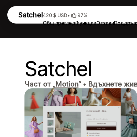
Satchel
420 $ USD
•
97%
Общ преглед
Функции
Отзиви
Поддръж
Satchel
Част от „
Motion
“
•
Вдъхнете живо