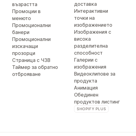
доставка
възрастта
Интерактивни
Промоции в
точки на
менюто
изображението
Промоционални
Изображения с
банери
висока
Промоционални
разделителна
изскачащи
способност
прозорци
Галерии с
Страница с ЧЗВ
изображения
Таймер за обратно
Видеоклипове за
отброяване
продукта
Анимация
Обединен
продуктов листинг
SHOPIFY PLUS