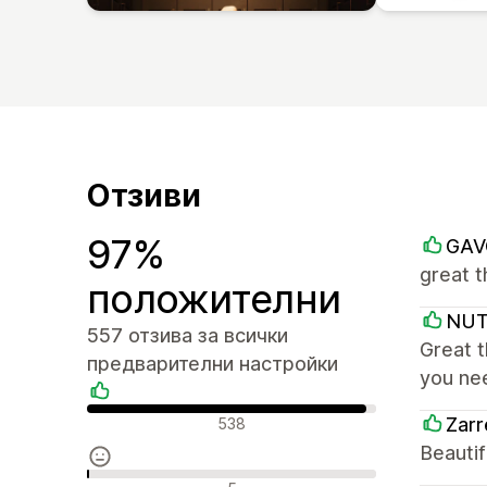
Отзиви
97%
GAV
great 
положителни
NU
557 отзива за всички
Great t
предварителни настройки
you ne
Положителни отзиви
Zarr
538
Beautif
Неутрални отзиви