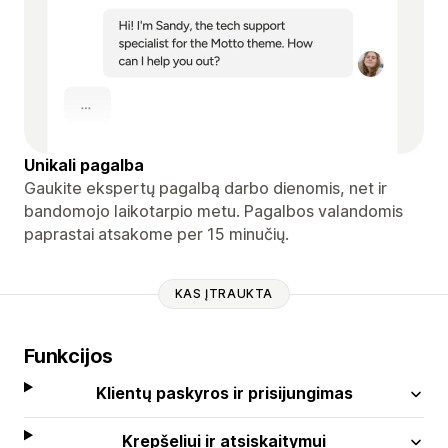
Unikali pagalba
Gaukite ekspertų pagalbą darbo dienomis, net ir
bandomojo laikotarpio metu. Pagalbos valandomis
paprastai atsakome per 15 minučių.
KAS ĮTRAUKTA
Funkcijos
Klientų paskyros ir prisijungimas
Krepšeliui ir atsiskaitymui