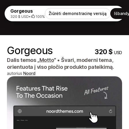
Gorgeous
Žiūrėti demonstracinę versiją
Išbandy
320 $ USD
•
100%
Gorgeous
320 $
USD
Dalis temos „
Motto
“
•
Švari, moderni tema,
orientuota į viso pločio produkto pateikimą.
autorius
Noord