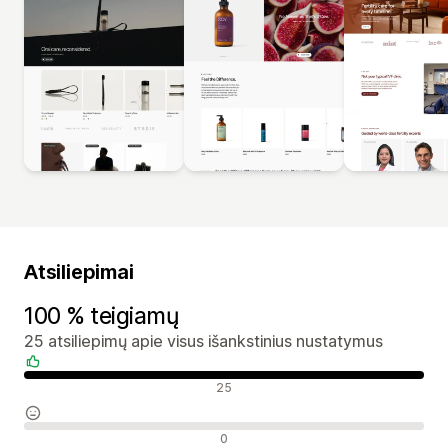
Atsiliepimai
100 % teigiamų
25 atsiliepimų apie visus išankstinius nustatymus
Teigiami atsiliepimai
25
Neutralūs atsiliepimai
0