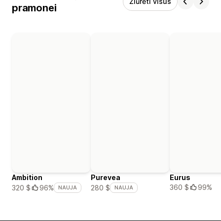
Žiūrėti visus
pramonei
Ambition
Purevea
Eurus
360 $
99%
320 $
96%
280 $
NAUJA
NAUJA