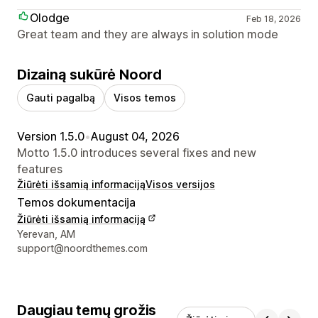
Olodge
Feb 18, 2026
Great team and they are always in solution mode
Dizainą sukūrė Noord
Gauti pagalbą
Visos temos
Version 1.5.0
•
August 04, 2026
Motto 1.5.0 introduces several fixes and new
features
Žiūrėti išsamią informaciją
Visos versijos
Temos dokumentacija
Žiūrėti išsamią informaciją
Kūrėjo kontaktiniai duomenys
Yerevan, AM
support@noordthemes.com
Daugiau temų grožis