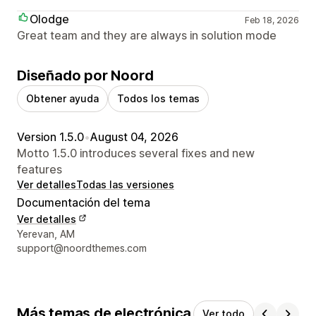
Olodge
Feb 18, 2026
Great team and they are always in solution mode
Diseñado por Noord
Obtener ayuda
Todos los temas
Version 1.5.0
•
August 04, 2026
Motto 1.5.0 introduces several fixes and new
features
Ver detalles
Todas las versiones
Documentación del tema
Ver detalles
Detalles de contacto del diseñador
Yerevan, AM
support@noordthemes.com
Más temas de electrónica
Ver todo