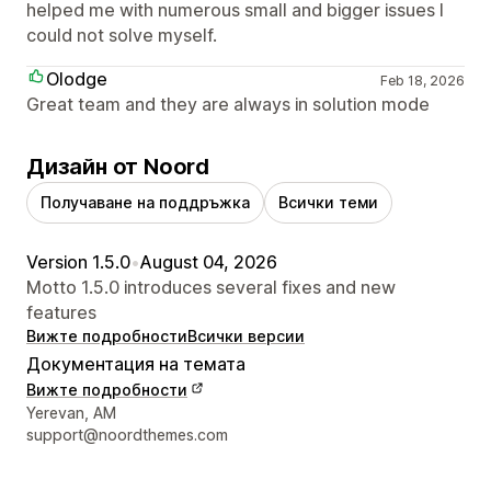
helped me with numerous small and bigger issues I
could not solve myself.
Olodge
Feb 18, 2026
Great team and they are always in solution mode
Дизайн от Noord
Получаване на поддръжка
Всички теми
Version 1.5.0
•
August 04, 2026
Motto 1.5.0 introduces several fixes and new
features
Вижте подробности
Всички версии
Документация на темата
Вижте подробности
Данни за връзка с дизайнера
Yerevan, AM
support@noordthemes.com