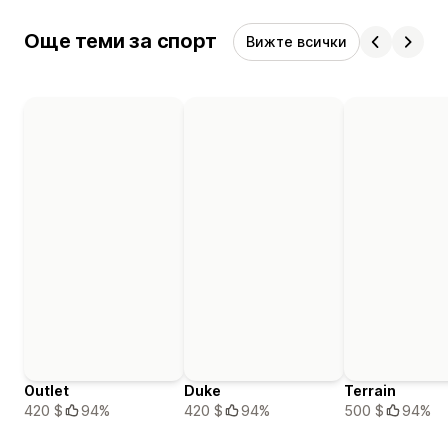
Още теми за спорт
Вижте всички
Outlet
Duke
Terrain
420 $
94%
420 $
94%
500 $
94%