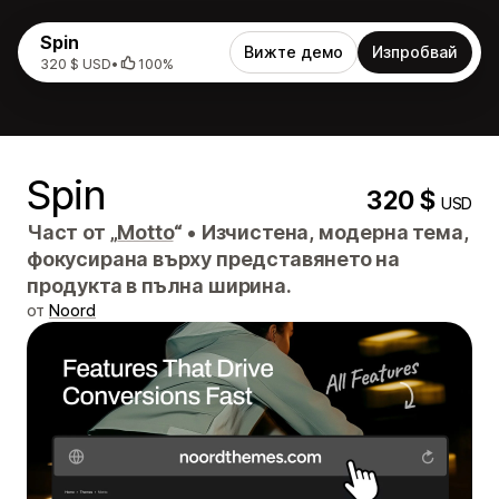
Spin
Вижте демо
Изпробвай
320 $ USD
•
100%
Spin
320 $
USD
Част от „
Motto
“
•
Изчистена, модерна тема,
фокусирана върху представянето на
продукта в пълна ширина.
от
Noord