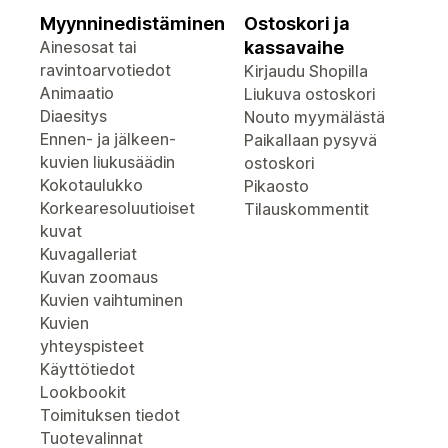
Myynninedistäminen
Ostoskori ja
Ainesosat tai
kassavaihe
ravintoarvotiedot
Kirjaudu Shopilla
Animaatio
Liukuva ostoskori
Diaesitys
Nouto myymälästä
Ennen- ja jälkeen-
Paikallaan pysyvä
kuvien liukusäädin
ostoskori
Kokotaulukko
Pikaosto
Korkearesoluutioiset
Tilauskommentit
kuvat
Kuvagalleriat
Kuvan zoomaus
Kuvien vaihtuminen
Kuvien
yhteyspisteet
Käyttötiedot
Lookbookit
Toimituksen tiedot
Tuotevalinnat