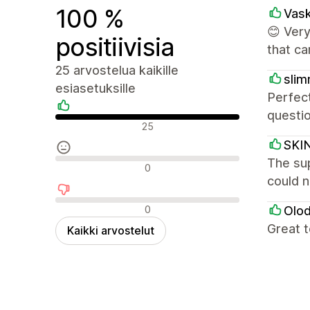
100 %
Vas
😊 Ver
positiivisia
that c
25 arvostelua kaikille
slim
esiasetuksille
Perfec
questio
Positiiviset arvostelut
25
SKI
The sup
Neutraalit arvostelut
0
could n
Negatiiviset arvostelut
0
Olo
Great 
Kaikki arvostelut