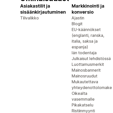
Asiakastilit ja
Markkinointi ja
sisäänkirjautuminen
konversio
Tilivalikko
Ajastin
Blogit
EU-käännökset
(englanti, ranska,
italia, saksa ja
espanja)
Iän todentaja
Julkaisut lehdistössä
Luottamusmerkit
Mainosbannerit
Mainosruudut
Mukautettava
yhteydenottolomake
Oikealta
vasemmalle
Pikakatselu
Ristiinmyynti