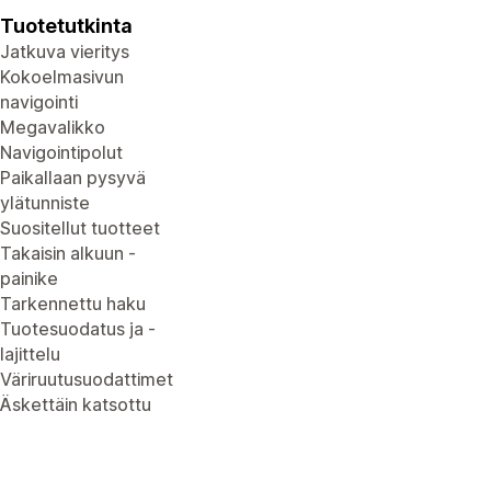
Tuotetutkinta
Jatkuva vieritys
Kokoelmasivun
navigointi
Megavalikko
Navigointipolut
Paikallaan pysyvä
ylätunniste
Suositellut tuotteet
Takaisin alkuun -
painike
Tarkennettu haku
Tuotesuodatus ja -
lajittelu
Väriruutusuodattimet
Äskettäin katsottu