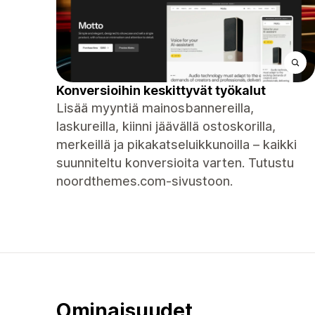
Konversioihin keskittyvät työkalut
Lisää myyntiä mainosbannereilla,
laskureilla, kiinni jäävällä ostoskorilla,
merkeillä ja pikakatseluikkunoilla – kaikki
suunniteltu konversioita varten. Tutustu
noordthemes.com-sivustoon.
Ominaisuudet