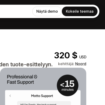
Näytä demo
Kokeile teemaa
320 $
USD
en tuote-esittelyyn.
kehittäjä:
Noord