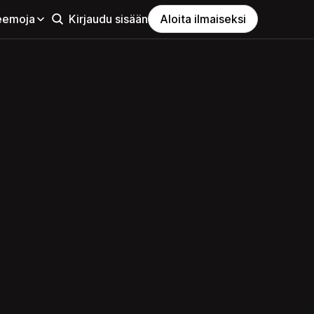
eemoja
Kirjaudu sisään
Aloita ilmaiseksi