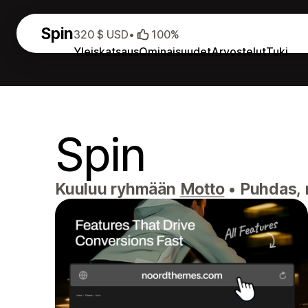
Spin
320 $ USD
•
100%
Yleiskatsaus
Ominaisuudet
Arvostelut
Tuki
Spin
Kuuluu ryhmään
Motto
•
Puhdas, m