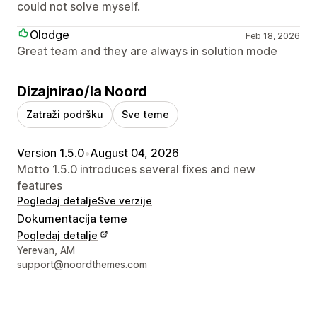
could not solve myself.
Olodge
Feb 18, 2026
Great team and they are always in solution mode
Dizajnirao/la Noord
Zatraži podršku
Sve teme
Version 1.5.0
•
August 04, 2026
Motto 1.5.0 introduces several fixes and new
features
Pogledaj detalje
Sve verzije
Dokumentacija teme
Pogledaj detalje
Podaci za kontakt dizajnera
Yerevan, AM
support@noordthemes.com