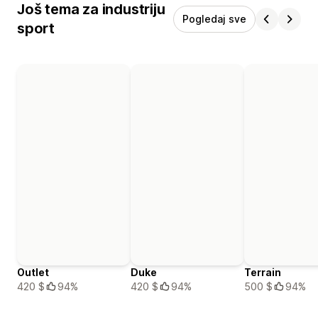
Još tema za industriju
Pogledaj sve
sport
Outlet
Duke
Terrain
420 $
94%
420 $
94%
500 $
94%