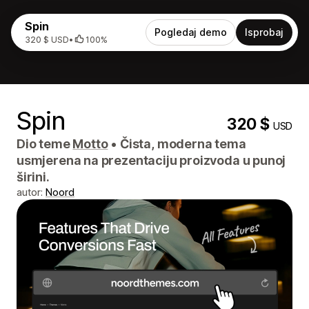
Spin
Pogledaj demo
Isprobaj
320 $ USD
•
100%
Spin
320 $
USD
Dio teme
Motto
•
Čista, moderna tema
usmjerena na prezentaciju proizvoda u punoj
širini.
autor:
Noord