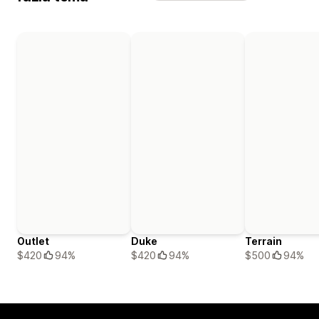
Outlet
Duke
Terrain
$420
94%
$420
94%
$500
94%