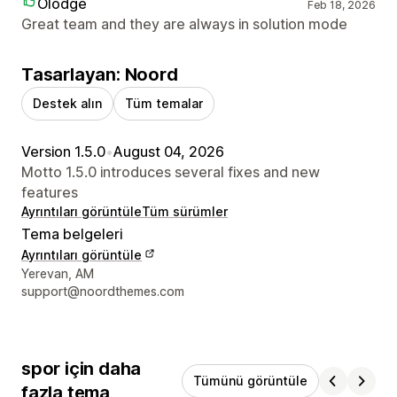
Olodge
Feb 18, 2026
Great team and they are always in solution mode
Tasarlayan: Noord
Destek alın
Tüm temalar
Version 1.5.0
•
August 04, 2026
Motto 1.5.0 introduces several fixes and new
features
Ayrıntıları görüntüle
Tüm sürümler
Tema belgeleri
Ayrıntıları görüntüle
Tasarımcı iletişim bilgileri
Yerevan, AM
support@noordthemes.com
spor için daha
Tümünü görüntüle
fazla tema