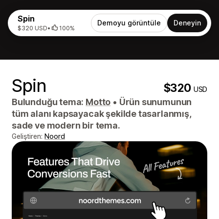
Spin
Demoyu görüntüle
Deneyin
$320 USD
•
100%
Spin
$320
USD
Bulunduğu tema:
Motto
•
Ürün sunumunun
tüm alanı kapsayacak şekilde tasarlanmış,
sade ve modern bir tema.
Geliştiren:
Noord