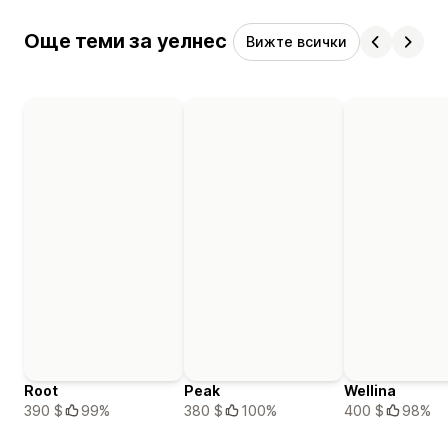
Още теми за уелнес
Вижте всички
Root
Peak
Wellina
390 $
99%
380 $
100%
400 $
98%