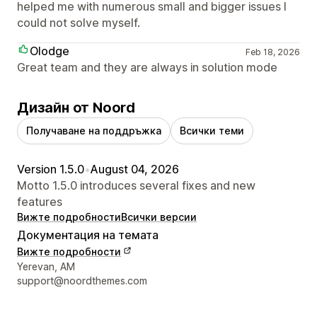
helped me with numerous small and bigger issues I
could not solve myself.
Olodge
Feb 18, 2026
Great team and they are always in solution mode
Дизайн от Noord
Получаване на поддръжка
Всички теми
Version 1.5.0
•
August 04, 2026
Motto 1.5.0 introduces several fixes and new
features
Вижте подробности
Всички версии
Документация на темата
Вижте подробности
Данни за връзка с дизайнера
Yerevan, AM
support@noordthemes.com