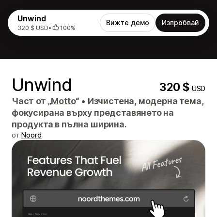
Unwind
Вижте демо
Изпробвай
320 $ USD
•
100%
Unwind
320 $
USD
Част от „
Motto
“
•
Изчистена, модерна тема,
фокусирана върху представянето на
продукта в пълна ширина.
от
Noord