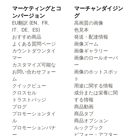
マーケティングとコ
マーチャンダイジン
ンバージョン
グ
EU翻訳 (EN、FR、
高画質の画像
IT、DE、ES)
色見本
おすすめ商品
発送・配達情報
よくある質問ページ
画像ズーム
カウントダウンタイ
画像ギャラリー
マー
画像のロールオーバ
カスタマイズ可能な
ー
お問い合わせフォー
画像のホットスポッ
ム
ト
クイックビュー
用途に関する情報
クロスセル
成分または栄養に関
トラストバッジ
する情報
ブログ
商品動画
プロモーションタイ
商品タブ
ル
商品オプション
プロモーションバナ
ルックブック
ー
ビフォー・アフター