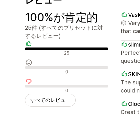
レビュー
100%が肯定的
Vas
😊 Ver
25件 (すべてのプリセットに対
that c
するレビュー)
slim
肯定的なレビュー
Perfec
25
questio
中間的なレビュー
0
SKI
The sup
否定的なレビュー
could n
0
すべてのレビュー
Olo
Great 