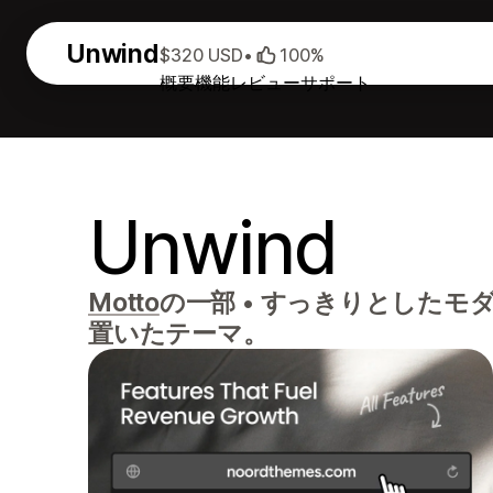
Unwind
$320 USD
•
100%
概要
機能
レビュー
サポート
Unwind
Motto
の一部
•
すっきりとしたモダ
置いたテーマ。