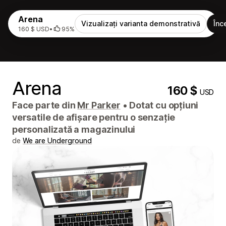
Arena
Vizualizați varianta demonstrativă
Înc
160 $ USD
•
95%
Arena
160 $
USD
Face parte din
Mr Parker
•
Dotat cu opțiuni
versatile de afișare pentru o senzație
personalizată a magazinului
de
We are Underground