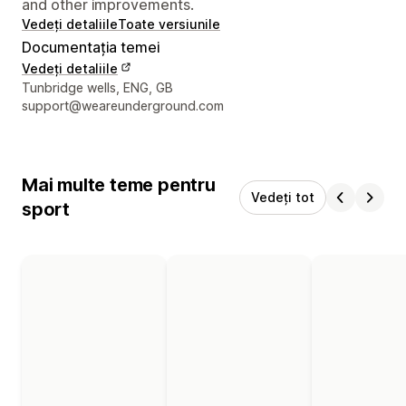
and other improvements.
Vedeți detaliile
Toate versiunile
Documentația temei
Vedeți detaliile
Detaliile de contact ale designerului
Tunbridge wells, ENG, GB
support@weareunderground.com
Mai multe teme pentru
Vedeți tot
sport