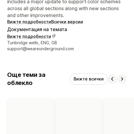
includes a major update to support color schemes
across all global sections along with new sections
and other improvements.
Вижте подробности
Всички версии
Документация на темата
Вижте подробности
Данни за връзка с дизайнера
Tunbridge wells, ENG, GB
support@weareunderground.com
Още теми за
Вижте всички
облекло