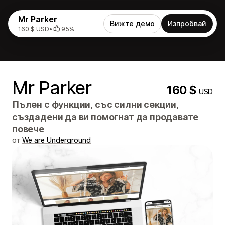
Mr Parker
Вижте демо
Изпробвай
160 $ USD
•
95%
Mr Parker
160 $
USD
Пълен с функции, със силни секции,
създадени да ви помогнат да продавате
повече
от
We are Underground