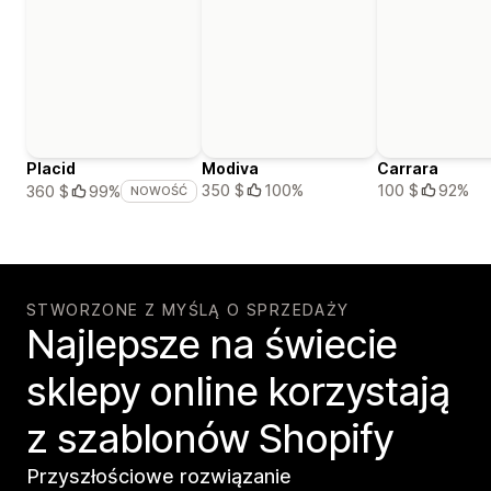
Placid
Modiva
Carrara
350 $
100%
100 $
92%
360 $
99%
NOWOŚĆ
STWORZONE Z MYŚLĄ O SPRZEDAŻY
Najlepsze na świecie
sklepy online korzystają
z szablonów Shopify
Przyszłościowe rozwiązanie