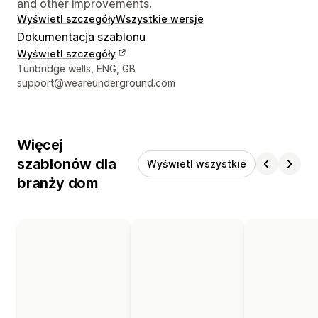
and other improvements.
Wyświetl szczegóły
Wszystkie wersje
Dokumentacja szablonu
Wyświetl szczegóły
Dane kontaktowe projektanta
Tunbridge wells, ENG, GB
support@weareunderground.com
Więcej
szablonów dla
Wyświetl wszystkie
branży dom