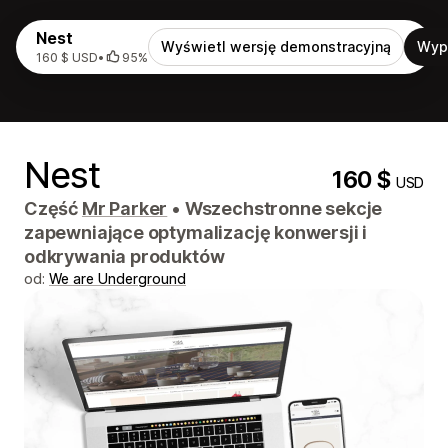
Nest
Wyświetl wersję demonstracyjną
Wyp
160 $ USD
•
95%
Nest
160 $
USD
Część
Mr Parker
•
Wszechstronne sekcje
zapewniające optymalizację konwersji i
odkrywania produktów
od:
We are Underground