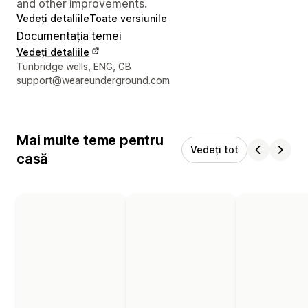
and other improvements.
Vedeți detaliile
Toate versiunile
Documentația temei
Vedeți detaliile
Detaliile de contact ale designerului
Tunbridge wells, ENG, GB
support@weareunderground.com
Mai multe teme pentru
Vedeți tot
casă