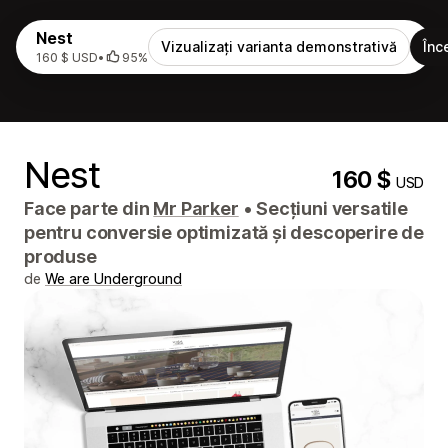
Nest
Vizualizați varianta demonstrativă
Înc
160 $ USD
•
95%
Nest
160 $
USD
Face parte din
Mr Parker
•
Secțiuni versatile
pentru conversie optimizată și descoperire de
produse
de
We are Underground