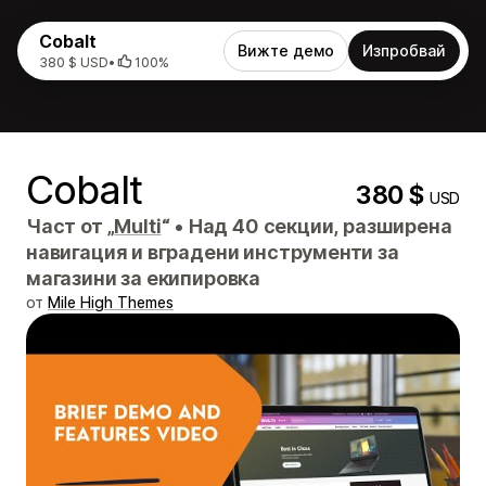
Cobalt
Вижте демо
Изпробвай
380 $ USD
•
100%
Cobalt
380 $
USD
Част от „
Multi
“
•
Над 40 секции, разширена
навигация и вградени инструменти за
магазини за екипировка
от
Mile High Themes