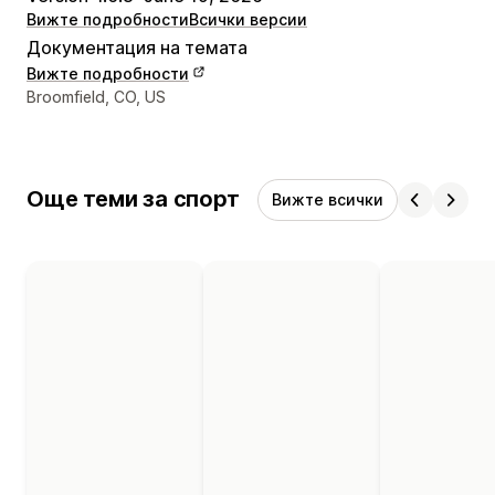
Вижте подробности
Всички версии
Документация на темата
Вижте подробности
Данни за връзка с дизайнера
Broomfield, CO, US
Още теми за спорт
Вижте всички