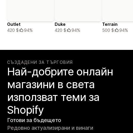
Outlet
Duke
Terrain
420 $
94%
420 $
94%
500 $
94%
СЪЗДАДЕНИ ЗА ТЪРГОВИЯ
Най-добрите онлайн
магазини в света
използват теми за
Shopify
Готови за бъдещето
Редовно актуализирани и винаги