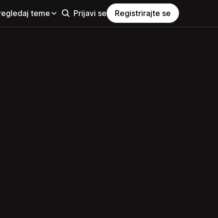
regledaj teme
Prijavi se
Registrirajte se