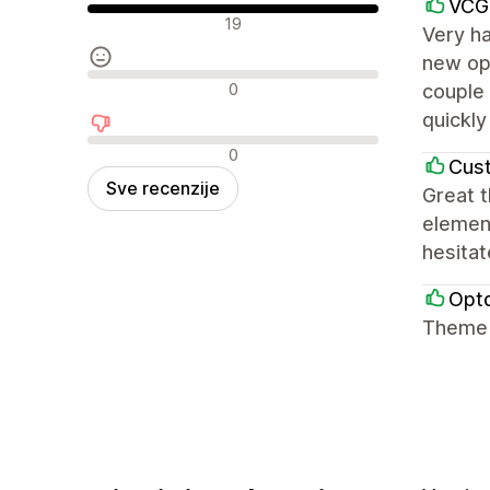
VCG
Pozitivne recenzije
19
Very h
new opt
Neutralne recenzije
0
couple 
quickly
Negativne recenzije
0
Cust
Sve recenzije
Great 
element
hesitat
Opt
Theme i