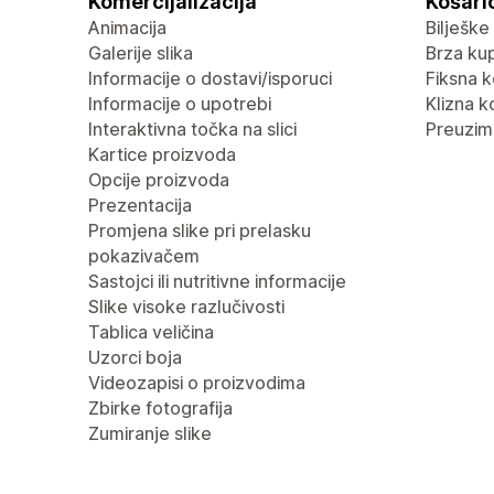
Komercijalizacija
Košaric
Animacija
Bilješke
Galerije slika
Brza ku
Informacije o dostavi/isporuci
Fiksna k
Informacije o upotrebi
Klizna k
Interaktivna točka na slici
Preuzima
Kartice proizvoda
Opcije proizvoda
Prezentacija
Promjena slike pri prelasku
pokazivačem
Sastojci ili nutritivne informacije
Slike visoke razlučivosti
Tablica veličina
Uzorci boja
Videozapisi o proizvodima
Zbirke fotografija
Zumiranje slike