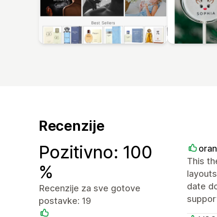
Recenzije
Pozitivno: 100
ora
This th
%
layouts
date d
Recenzije za sve gotove
support
postavke: 19