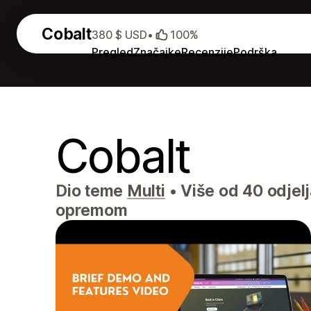
Cobalt
380 $ USD
•
100%
Pregled
Značajke
Recenzije
Podrška
Cobalt
Dio teme
Multi
•
Više od 40 odjelj
opremom