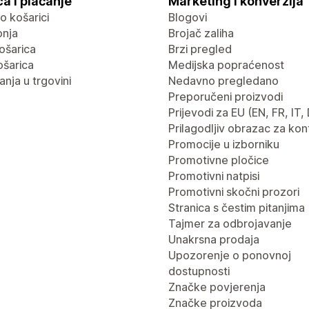
a i plaćanje
Marketing i konverzija
 o košarici
Blogovi
pnja
Brojač zaliha
ošarica
Brzi pregled
ošarica
Medijska popraćenost
nja u trgovini
Nedavno pregledano
Preporučeni proizvodi
Prijevodi za EU (EN, FR, IT,
Prilagodljiv obrazac za kon
Promocije u izborniku
Promotivne pločice
Promotivni natpisi
Promotivni skočni prozori
Stranica s čestim pitanjima
Tajmer za odbrojavanje
Unakrsna prodaja
Upozorenje o ponovnoj
dostupnosti
Značke povjerenja
Značke proizvoda