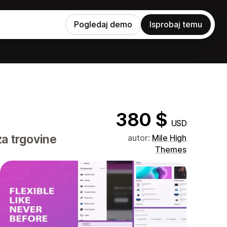
Pogledaj demo
Isprobaj temu
380 $
USD
za trgovine
autor:
Mile High
Themes