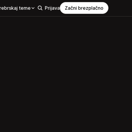
rebrskaj teme
Prijava
Začni brezplačno