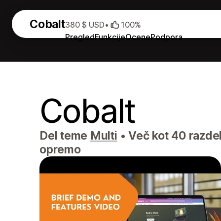
Cobalt
380 $ USD
•
100%
Pregled
Funkcije
Ocene
Podpora
Cobalt
Del teme
Multi
•
Več kot 40 razdel
opremo