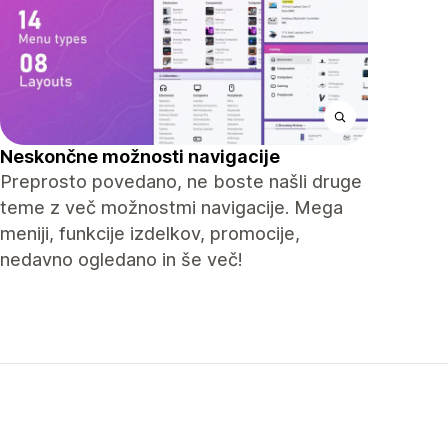
Neskončne možnosti navigacije
Preprosto povedano, ne boste našli druge
teme z več možnostmi navigacije. Mega
meniji, funkcije izdelkov, promocije,
nedavno ogledano in še več!