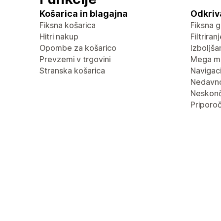
Košarica in blagajna
Odkriv
Fiksna košarica
Fiksna g
Hitri nakup
Filtrira
Opombe za košarico
Izboljša
Prevzemi v trgovini
Mega m
Stranska košarica
Navigaci
Nedavn
Neskonč
Priporoč