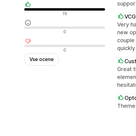
support
Pozitivne ocene
19
VCG
Very h
Nevtralne ocene
0
new opt
couple 
quickly
Negativne ocene
0
Vse ocene
Cust
Great 
element
hesitat
Opt
Theme i