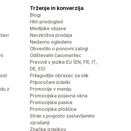
Trženje in konverzija
Blogi
Hitri predogled
Medijske objave
tavi
Navzkrižna prodaja
Nedavno ogledano
Obvestilo o ponovni zalogi
mi
Odštevalni časomerilec
Prevodi v jezike EU (EN, FR, IT,
DE, ES)
nost
Prilagodljiv obrazec za stik
Priporočeni izdelki
du z
Promocije v meniju
Promocijska pojavna okna
Promocijske pasice
Promocijske ploščice
Stran s pogosto zastavljenimi
vprašanji
Značke izdelkov