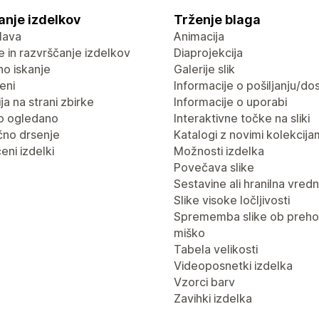
anje izdelkov
Trženje blaga
lava
Animacija
nje in razvrščanje izdelkov
Diaprojekcija
no iskanje
Galerije slik
eni
Informacije o pošiljanju/dos
ja na strani zbirke
Informacije o uporabi
o ogledano
Interaktivne točke na sliki
no drsenje
Katalogi z novimi kolekcija
eni izdelki
Možnosti izdelka
Povečava slike
Sestavine ali hranilna vred
Slike visoke ločljivosti
Sprememba slike ob preho
miško
Tabela velikosti
Videoposnetki izdelka
Vzorci barv
Zavihki izdelka