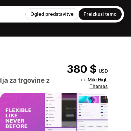
Ogled predstavitve
Preizkusi temo
380 $
USD
ja za trgovine z
od
Mile High
Themes