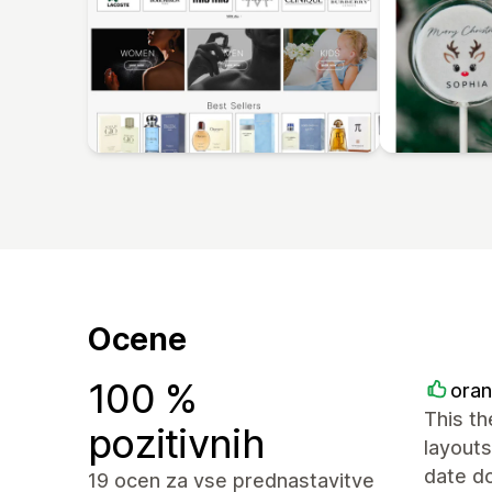
Ocene
100 %
ora
This th
pozitivnih
layouts
date d
19 ocen za vse prednastavitve