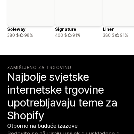
Soleway
Signature
Linen
380 $
98%
400 $
91%
380 $
91%
ZAMIŠLJENO ZA TRGOVINU
Najbolje svjetske
internetske trgovine
upotrebljavaju teme za
Shopify
Otporno na buduće izazove
Redovito se ažuriraju i uvijek su usklađene s