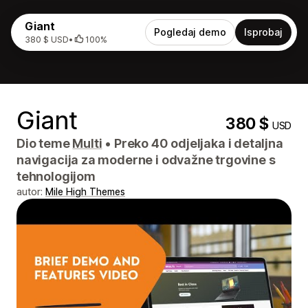
Giant
Pogledaj demo
Isprobaj
380 $ USD
•
100%
Giant
380 $
USD
Dio teme
Multi
•
Preko 40 odjeljaka i detaljna
navigacija za moderne i odvažne trgovine s
tehnologijom
autor:
Mile High Themes