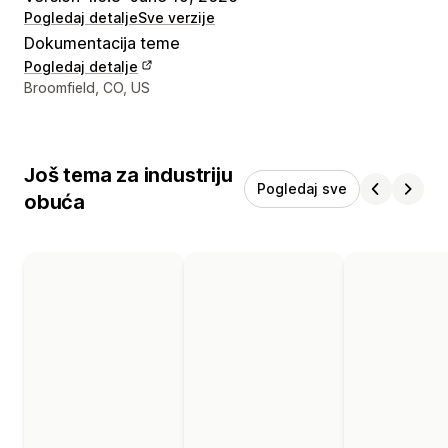
Pogledaj detalje
Sve verzije
Dokumentacija teme
Pogledaj detalje
Podaci za kontakt dizajnera
Broomfield, CO, US
Još tema za industriju
Pogledaj sve
obuća