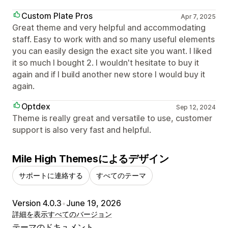
Custom Plate Pros
Apr 7, 2025
Great theme and very helpful and accommodating
staff. Easy to work with and so many useful elements
you can easily design the exact site you want. I liked
it so much I bought 2. I wouldn't hesitate to buy it
again and if I build another new store I would buy it
again.
Optdex
Sep 12, 2024
Theme is really great and versatile to use, customer
support is also very fast and helpful.
Mile High Themesによるデザイン
サポートに連絡する
すべてのテーマ
Version 4.0.3
•
June 19, 2026
詳細を表示
すべてのバージョン
テーマのドキュメント