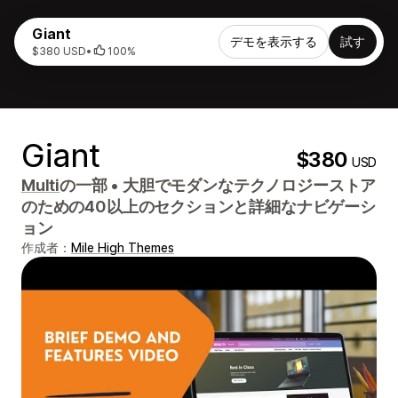
Giant
デモを表示する
試す
$380 USD
•
100%
Giant
$380
USD
Multi
の一部
•
大胆でモダンなテクノロジーストア
のための40以上のセクションと詳細なナビゲーシ
ョン
作成者：
Mile High Themes