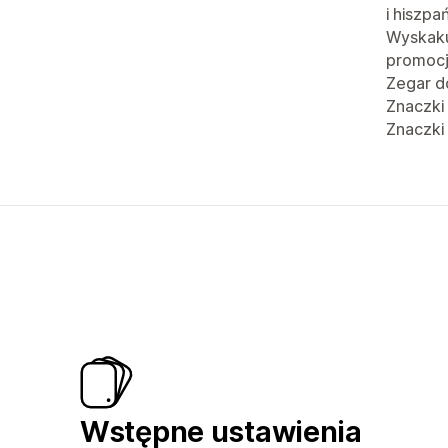
i hiszpa
Wyskaku
promoc
Zegar d
Znaczki
Znaczki
Wstępne ustawienia