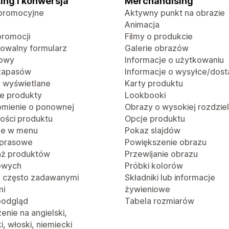
ing i konwersja
Merchandising
promocyjne
Aktywny punkt na obrazie
Animacja
promocji
Filmy o produkcie
rowalny formularz
Galerie obrazów
towy
Informacje o użytkowaniu
 zapasów
Informacje o wysyłce/dost
o wyświetlane
Karty produktu
e produkty
Lookbooki
mienie o ponownej
Obrazy o wysokiej rozdzie
ości produktu
Opcje produktu
je w menu
Pokaz slajdów
 prasowe
Powiększenie obrazu
aż produktów
Przewijanie obrazu
owych
Próbki kolorów
z często zadawanymi
Składniki lub informacje
mi
żywieniowe
podgląd
Tabela rozmiarów
nie na angielski,
i, włoski, niemiecki