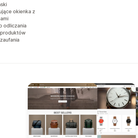
ński
jące okienka z
jami
o odliczania
 produktów
 zaufania