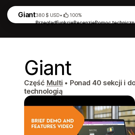
Giant
380 $ USD
•
100%
Przegląd
Funkcje
Recenzje
Pomoc techniczn
Giant
Część
Multi
•
Ponad 40 sekcji i 
technologią