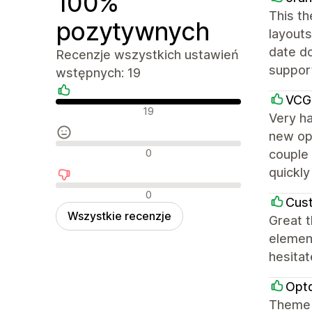
100%
This th
pozytywnych
layouts
date d
Recenzje wszystkich ustawień
support
wstępnych: 19
VCG
Pozytywne recenzje
19
Very h
new opt
Neutralne recenzje
0
couple 
quickly
Negatywne recenzje
0
Cust
Wszystkie recenzje
Great 
element
hesitat
Opt
Theme i