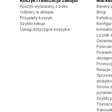
Koszyk i realizacja zakupu
Market
Koszyk wysuwany z boku
Banery 
Odbiory w sklepie
Blogi
Przypięty koszyk
Kafelki 
Szybki zakup
Konfigu
Uwagi dotyczące koszyka
kontak
Licznik
Ostatni
Polecan
Powiado
dostępn
Promoc
Relacje
Sprzed
dodatk
Strona 
pytania
Szybki 
Tłumacze
francusk