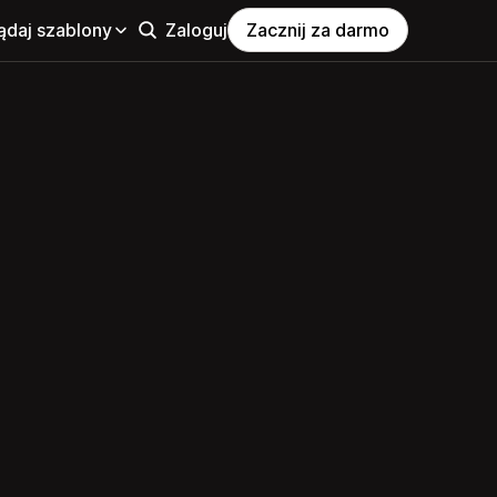
ądaj szablony
Zaloguj
Zacznij za darmo