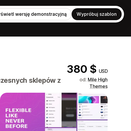
świetl wersję demonstracyjną
Wypróbuj szablon
380 $
USD
czesnych sklepów z
od:
Mile High
Themes