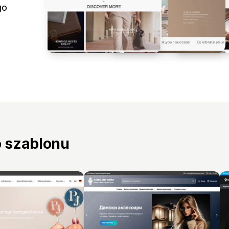
go
o szablonu