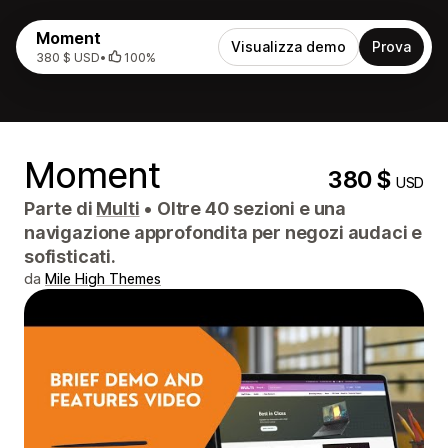
Moment
Visualizza demo
Prova
380 $ USD
•
100%
Moment
380 $
USD
Parte di
Multi
•
Oltre 40 sezioni e una
navigazione approfondita per negozi audaci e
sofisticati.
da
Mile High Themes