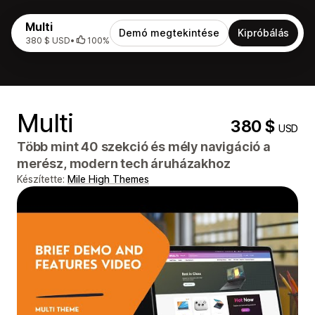
Multi
Demó megtekintése
Kipróbálás
380 $ USD
•
100%
Multi
380 $
USD
Több mint 40 szekció és mély navigáció a
merész, modern tech áruházakhoz
Készítette:
Mile High Themes