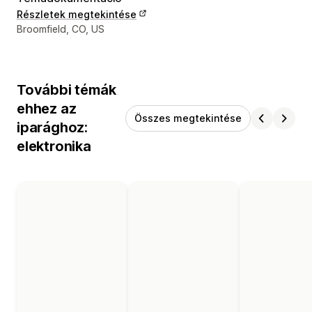
Részletek megtekintése
Dizájner kapcsolattartási adatai
Broomfield, CO, US
További témák
ehhez az
Összes megtekintése
iparághoz:
elektronika