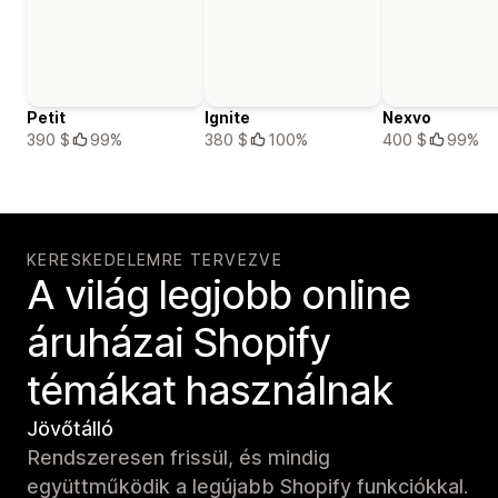
Petit
Ignite
Nexvo
390 $
99%
380 $
100%
400 $
99%
KERESKEDELEMRE TERVEZVE
A világ legjobb online
áruházai Shopify
témákat használnak
Jövőtálló
Rendszeresen frissül, és mindig
együttműködik a legújabb Shopify funkciókkal.