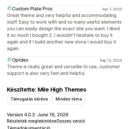
Custom Plate Pros
Apr 7, 2025
Great theme and very helpful and accommodating
staff. Easy to work with and so many useful elements
you can easily design the exact site you want. I liked
it so much I bought 2. I wouldn't hesitate to buy it
again and if I build another new store I would buy it
again.
Optdex
Sep 12, 2024
Theme is really great and versatile to use, customer
support is also very fast and helpful.
Készítette: Mile High Themes
Támogatás kérése
Minden téma
Version 4.0.3
•
June 19, 2026
Részletek megtekintése
Összes verzió
Témadokumentáció