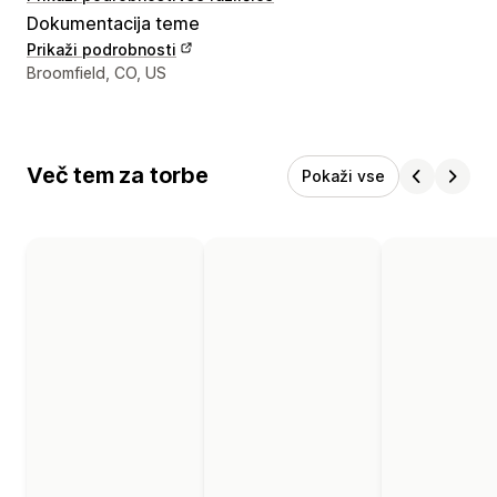
Dokumentacija teme
Prikaži podrobnosti
Podatki za stik z oblikovalcem
Broomfield, CO, US
Več tem za torbe
Pokaži vse