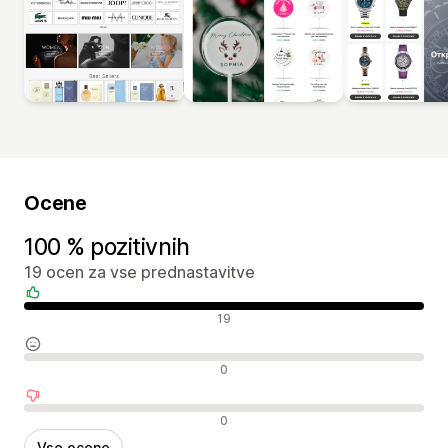
Ocene
100 % pozitivnih
19 ocen za vse prednastavitve
Pozitivne ocene
19
Nevtralne ocene
0
Negativne ocene
0
Vse ocene