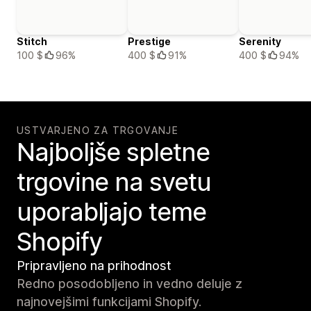
Stitch
Prestige
Serenity
100 $
96%
400 $
91%
400 $
94%
USTVARJENO ZA TRGOVANJE
Najboljše spletne
trgovine na svetu
uporabljajo teme
Shopify
Pripravljeno na prihodnost
Redno posodobljeno in vedno deluje z
najnovejšimi funkcijami Shopify.