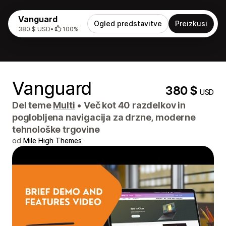
Vanguard
Ogled predstavitve
Preizkusi
380 $ USD
•
100%
Vanguard
380 $
USD
Del teme
Multi
•
Več kot 40 razdelkov in
poglobljena navigacija za drzne, moderne
tehnološke trgovine
od
Mile High Themes