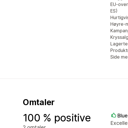
EU-overs
ES)
Hurtigvi
Høyre-m
Kampan
Kryssal
Lagertel
Produkt
Side me
Omtaler
100 % positive
Blue
Excelle
2 omtaler