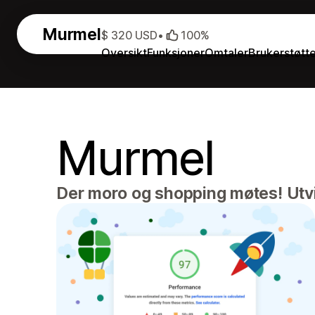
Murmel
$ 320 USD
•
100%
Oversikt
Funksjoner
Omtaler
Brukerstøtt
Murmel
Der moro og shopping møtes! Utvi