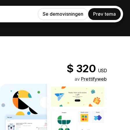
Se demovisningen
Prøv tema
$ 320
USD
av
Prettifyweb