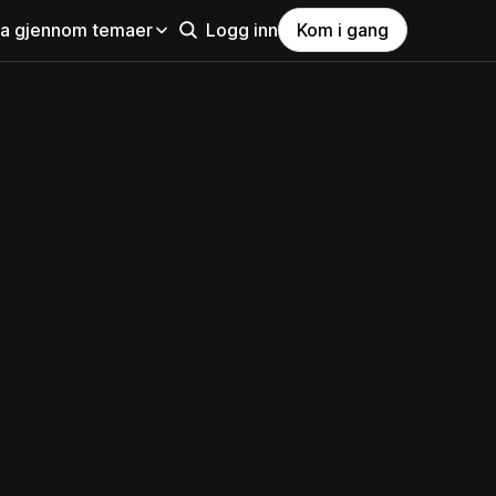
la gjennom temaer
Logg inn
Kom i gang