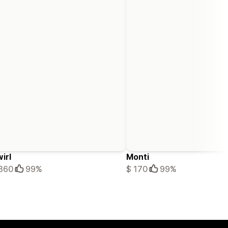
irl
Monti
360
99%
$ 170
99%