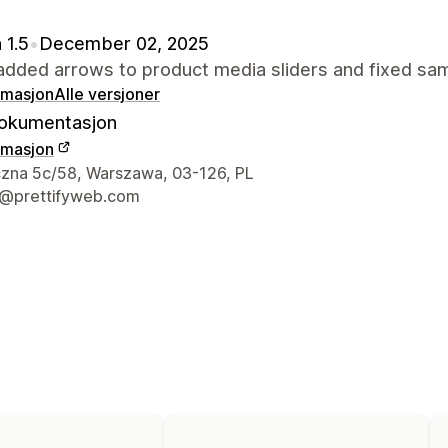
 1.5
•
December 02, 2025
added arrows to product media sliders and fixed sam
rmasjon
Alle versjoner
okumentasjon
rmasjon
ens kontaktinfo
zna 5c/58, Warszawa, 03-126, PL
@prettifyweb.com