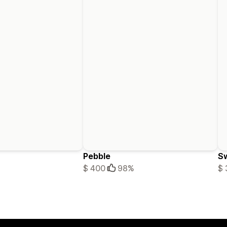
Pebble
Sw
$ 400
98%
$ 