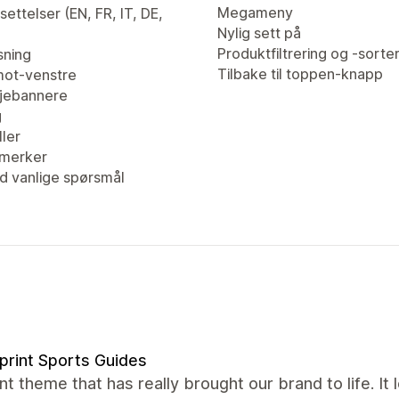
Megameny
ettelser (EN, FR, IT, DE,
Nylig sett på
Produktfiltrering og -sorte
sning
Tilbake til toppen-knapp
ot-venstre
jebannere
g
ler
merker
d vanlige spørsmål
print Sports Guides
nt theme that has really brought our brand to life. It