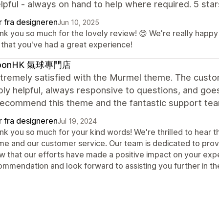
lpful - always on hand to help where required. 5 star
r fra designeren
Jun 10, 2025
nk you so much for the lovely review! 😊 We're really happy 
 that you've had a great experience!
loonHK 氣球專門店
tremely satisfied with the Murmel theme. The custome
bly helpful, always responsive to questions, and go
recommend this theme and the fantastic support tea
r fra designeren
Jul 19, 2024
nk you so much for your kind words! We're thrilled to hear t
me and our customer service. Our team is dedicated to provi
w that our efforts have made a positive impact on your exp
ommendation and look forward to assisting you further in the