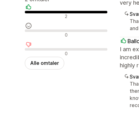
very he
Sva
Positive omtaler
2
Tha
and
Nøytrale omtaler
0
Bal
I am ex
Negative omtaler
0
incredi
Alle omtaler
highly 
Sva
Tha
the
kno
rec