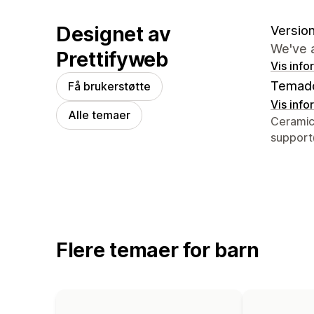
Designet av
Version
We've 
Prettifyweb
Vis info
Temad
Få brukerstøtte
Vis info
Alle temaer
Designer
Ceramic
support
Flere temaer for barn