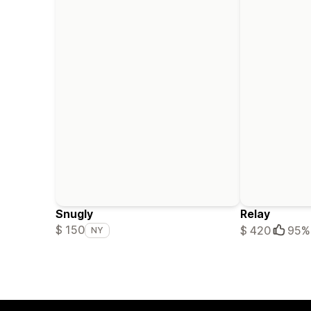
Snugly
Relay
$ 150
$ 420
95%
NY