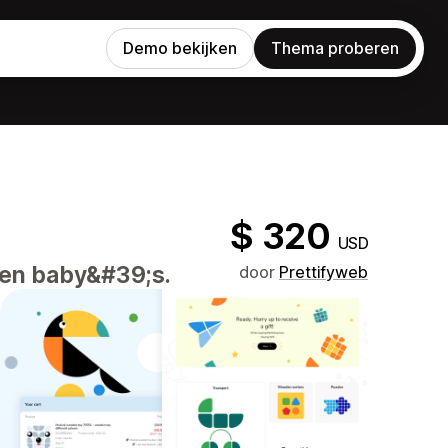
Demo bekijken
Thema proberen
$ 320
USD
 en baby&#39;s.
door
Prettifyweb