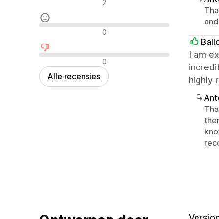
Positieve recensies
2
Tha
and
Neutrale recensies
0
Bal
I am ex
Negatieve recensies
0
incredi
Alle recensies
highly 
Ant
Tha
the
kno
rec
Version