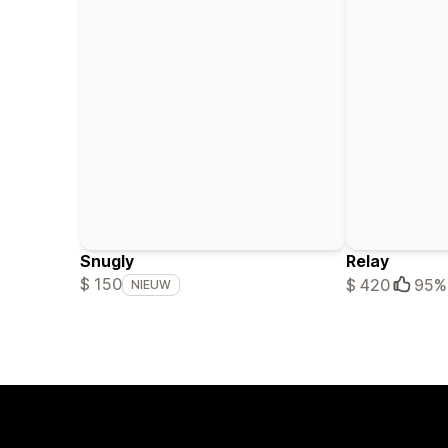
Snugly
Relay
$ 150
$ 420
95%
NIEUW