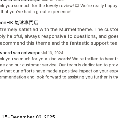
nk you so much for the lovely review! 😊 We're really happy 
 that you've had a great experience!
loonHK 氣球專門店
tremely satisfied with the Murmel theme. The custome
bly helpful, always responsive to questions, and go
recommend this theme and the fantastic support tea
woord van ontwerper
Jul 19, 2024
nk you so much for your kind words! We're thrilled to hear t
me and our customer service. Our team is dedicated to provi
w that our efforts have made a positive impact on your exp
ommendation and look forward to assisting you further in the
 1.5
•
December 02, 2025