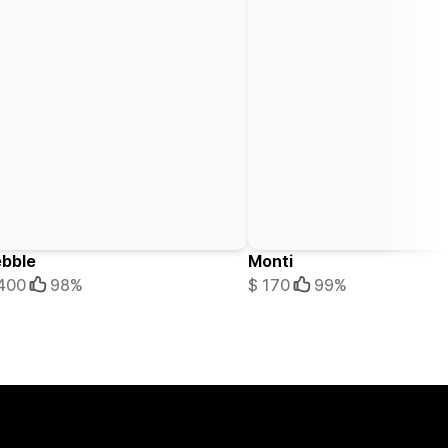
bble
Monti
400
98%
$ 170
99%