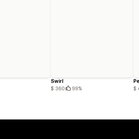
Swirl
Pe
$ 360
99%
$ 