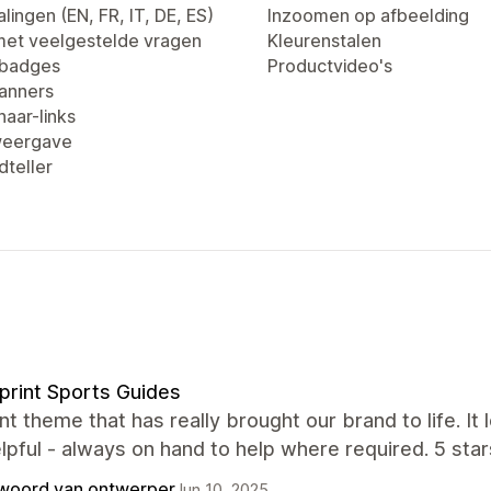
lingen (EN, FR, IT, DE, ES)
Inzoomen op afbeelding
met veelgestelde vragen
Kleurenstalen
tbadges
Productvideo's
anners
aar-links
weergave
dteller
print Sports Guides
nt theme that has really brought our brand to life. It
lpful - always on hand to help where required. 5 star
woord van ontwerper
Jun 10, 2025