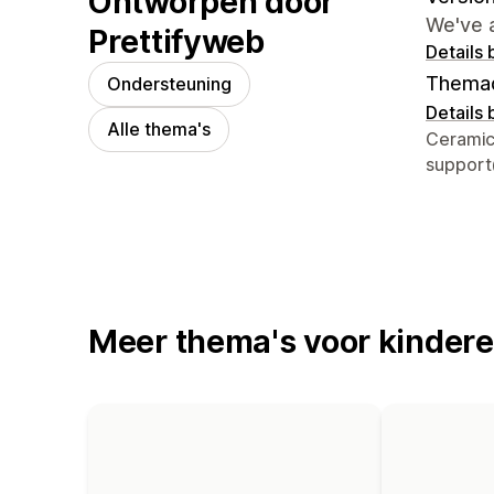
Ontworpen door
We've 
Prettifyweb
Details 
Thema
Ondersteuning
Details 
Alle thema's
Contact
Ceramic
support
Meer thema's voor kinder