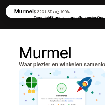
Murmel
$ 320 USD
•
100%
Overzicht
Eigenschappen
Recensies
Ond
Murmel
Waar plezier en winkelen samenk