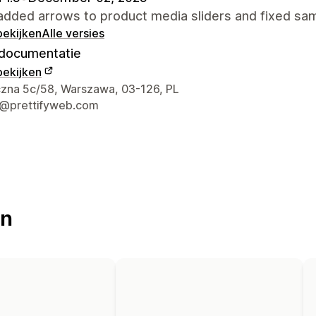
added arrows to product media sliders and fixed sam
bekijken
Alle versies
documentatie
bekijken
gegevens ontwerper
zna 5c/58, Warszawa, 03-126, PL
@prettifyweb.com
en