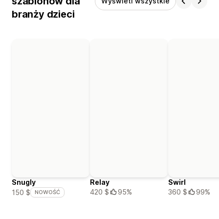
szablonów dla
Wyświetl wszystkie
branży dzieci
Snugly
Relay
Swirl
420 $
95%
360 $
99%
150 $
NOWOŚĆ