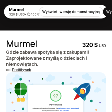
Murmel
Wyświetl wersję demonstracyjną
Wy
320 $ USD
•
100%
Murmel
320 $
USD
Gdzie zabawa spotyka się z zakupami!
Zaprojektowane z myślą o dzieciach i
niemowlętach.
od:
Prettifyweb