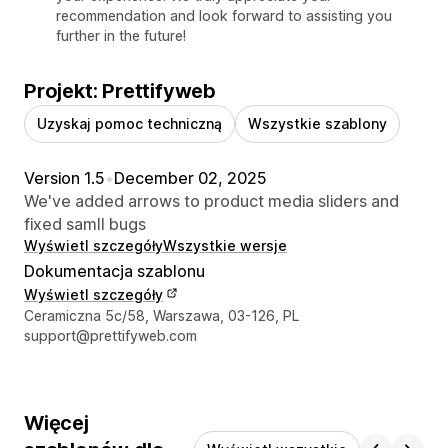
recommendation and look forward to assisting you
further in the future!
Projekt: Prettifyweb
Uzyskaj pomoc techniczną
Wszystkie szablony
Version 1.5
•
December 02, 2025
We've added arrows to product media sliders and
fixed samll bugs
Wyświetl szczegóły
Wszystkie wersje
Dokumentacja szablonu
Wyświetl szczegóły
Dane kontaktowe projektanta
Ceramiczna 5c/58, Warszawa, 03-126, PL
support@prettifyweb.com
Więcej