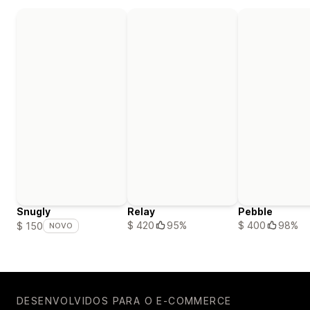
Snugly
Relay
Pebble
$ 420
95%
$ 400
98%
$ 150
NOVO
DESENVOLVIDOS PARA O E-COMMERCE