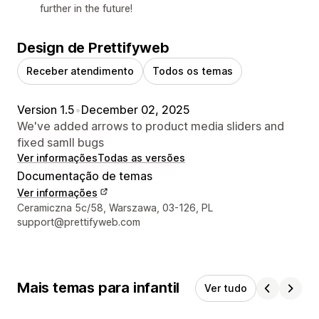
further in the future!
Design de Prettifyweb
Receber atendimento
Todos os temas
Version 1.5
•
December 02, 2025
We've added arrows to product media sliders and
fixed samll bugs
Ver informações
Todas as versões
Documentação de temas
Ver informações
Informações de contato do designer
Ceramiczna 5c/58, Warszawa, 03-126, PL
support@prettifyweb.com
Mais temas para infantil
Ver tudo