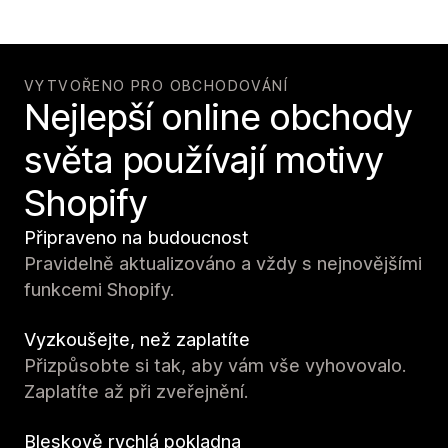
VYTVOŘENO PRO OBCHODOVÁNÍ
Nejlepší online obchody
světa používají motivy
Shopify
Připraveno na budoucnost
Pravidelně aktualizováno a vždy s nejnovějšími
funkcemi Shopify.
Vyzkoušejte, než zaplatíte
Přizpůsobte si tak, aby vám vše vyhovovalo.
Zaplatíte až při zveřejnění.
Bleskově rychlá pokladna