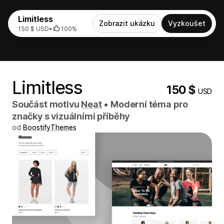
Limitless
Zobrazit ukázku
Vyzkoušet
150 $ USD
•
100%
Limitless
150 $
USD
Součást motivu
Neat
•
Moderní téma pro
značky s vizuálními příběhy
od
BoostifyThemes