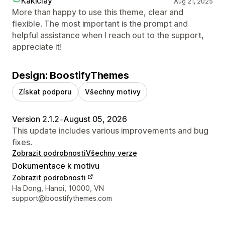
Kakiclay
Aug 21, 2025
More than happy to use this theme, clear and
flexible. The most important is the prompt and
helpful assistance when I reach out to the support,
appreciate it!
Design: BoostifyThemes
Získat podporu
Všechny motivy
Version 2.1.2
•
August 05, 2026
This update includes various improvements and bug
fixes.
Zobrazit podrobnosti
Všechny verze
Dokumentace k motivu
Zobrazit podrobnosti
Kontaktní údaje designéra
Ha Dong, Hanoi, 10000, VN
support@boostifythemes.com