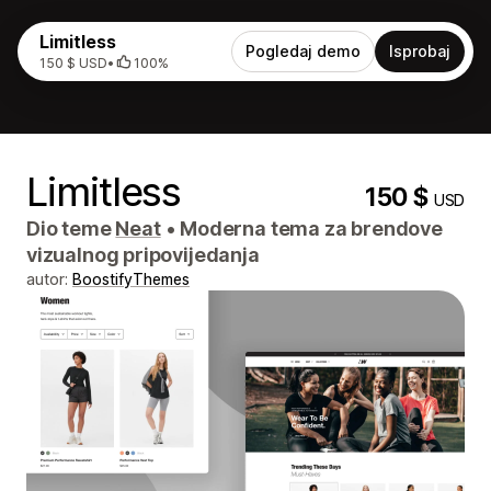
Limitless
Pogledaj demo
Isprobaj
150 $ USD
•
100%
Limitless
150 $
USD
Dio teme
Neat
•
Moderna tema za brendove
vizualnog pripovijedanja
autor:
BoostifyThemes