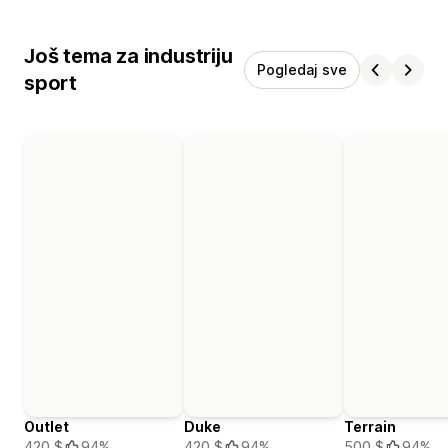
Još tema za industriju
Pogledaj sve
sport
Outlet
Duke
Terrain
420 $
94%
420 $
94%
500 $
94%