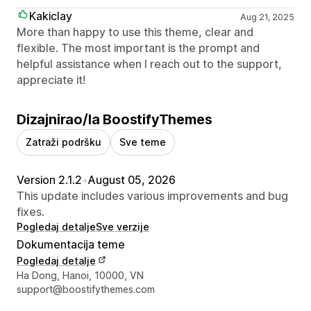
Kakiclay
Aug 21, 2025
More than happy to use this theme, clear and
flexible. The most important is the prompt and
helpful assistance when I reach out to the support,
appreciate it!
Dizajnirao/la BoostifyThemes
Zatraži podršku
Sve teme
Version 2.1.2
•
August 05, 2026
This update includes various improvements and bug
fixes.
Pogledaj detalje
Sve verzije
Dokumentacija teme
Pogledaj detalje
Podaci za kontakt dizajnera
Ha Dong, Hanoi, 10000, VN
support@boostifythemes.com