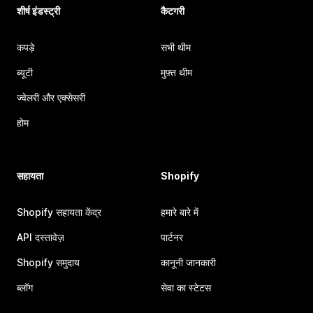
शीर्ष इंडस्ट्री
कैटगरी
कपड़े
सभी थीम
ब्यूटी
मुफ़्त थीम
ज्वेलरी और एक्सेसरी
होम
सहायता
Shopify
Shopify सहायता केंद्र
हमारे बारे में
API दस्तावेज़
पार्टनर
Shopify समुदाय
कानूनी जानकारी
ब्लॉग
सेवा का स्टेटस