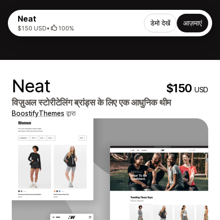
Neat
डेमो देखें
आज़माएं
$150 USD
•
100%
Neat
$150
USD
विज़ुअल स्टोरीटेलिंग ब्रांड्स के लिए एक आधुनिक थीम
BoostifyThemes
द्वारा