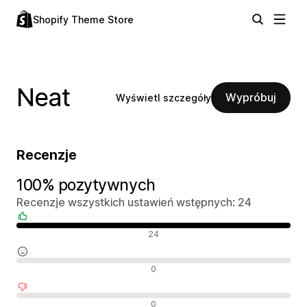
Shopify Theme Store
Neat
Wypróbuj
Wyświetl szczegóły
Recenzje
100% pozytywnych
Recenzje wszystkich ustawień wstępnych: 24
Pozytywne recenzje
24
Neutralne recenzje
0
Negatywne recenzje
0