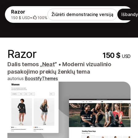
Razor
Žiūrėti demonstracinę versiją
Išbandy
150 $ USD
•
100%
Razor
150 $
USD
Dalis temos „
Neat
“
•
Moderni vizualinio
pasakojimo prekių ženklų tema
autorius
BoostifyThemes