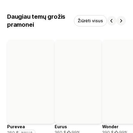
Daugiau temų grožis
Žiūrėti visus
pramonei
Purevea
Eurus
Wonder
360 $
99%
390 $
99%
280 $
NAUJA