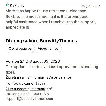
Kakiclay
Aug 21, 2025
More than happy to use this theme, clear and
flexible. The most important is the prompt and
helpful assistance when I reach out to the support,
appreciate it!
Dizainą sukūrė BoostifyThemes
Gauti pagalbą
Visos temos
Version 2.1.2
•
August 05, 2026
This update includes various improvements and bug
fixes.
Žiūrėti išsamią informaciją
Visos versijos
Temos dokumentacija
Žiūrėti išsamią informaciją
Kūrėjo kontaktiniai duomenys
Ha Dong, Hanoi, 10000, VN
support@boostifythemes.com