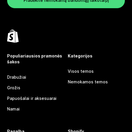
Pradėkite nemokamą bandomąjį laikotarpį
Populiariausios pramonės
Kategorijos
šakos
Visos temos
Drabužiai
Nemokamos temos
Grožis
Papuošalai ir aksesuarai
Namai
Pagalba
Shopify