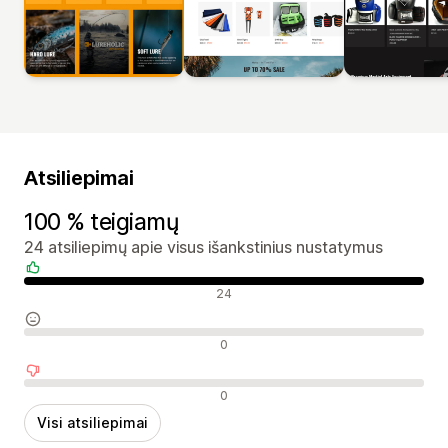
Atsiliepimai
100 % teigiamų
24 atsiliepimų apie visus išankstinius nustatymus
Teigiami atsiliepimai
24
Neutralūs atsiliepimai
0
Neigiami atsiliepimai
0
Visi atsiliepimai