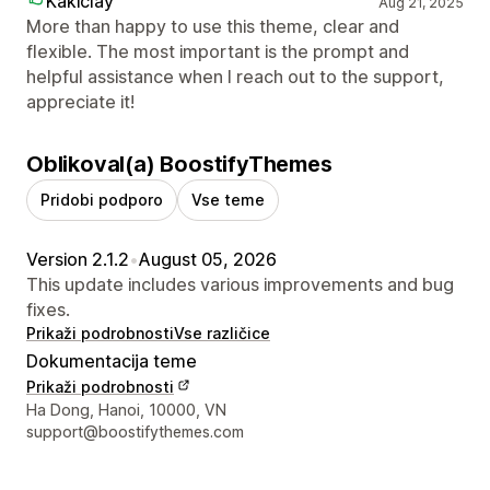
Kakiclay
Aug 21, 2025
More than happy to use this theme, clear and
flexible. The most important is the prompt and
helpful assistance when I reach out to the support,
appreciate it!
Oblikoval(a) BoostifyThemes
Pridobi podporo
Vse teme
Version 2.1.2
•
August 05, 2026
This update includes various improvements and bug
fixes.
Prikaži podrobnosti
Vse različice
Dokumentacija teme
Prikaži podrobnosti
Podatki za stik z oblikovalcem
Ha Dong, Hanoi, 10000, VN
support@boostifythemes.com