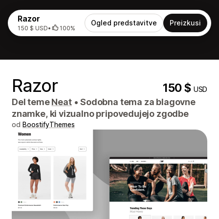
Razor
Ogled predstavitve
Preizkusi
150 $ USD
•
100%
Razor
150 $
USD
Del teme
Neat
•
Sodobna tema za blagovne
znamke, ki vizualno pripovedujejo zgodbe
od
BoostifyThemes