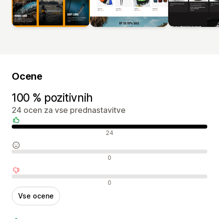
Ocene
100 % pozitivnih
24 ocen za vse prednastavitve
Pozitivne ocene
24
Nevtralne ocene
0
Negativne ocene
0
Vse ocene