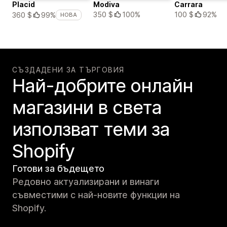
Placid
Modiva
Carrara
350 $
100%
100 $
92%
360 $
99%
НОВА
СЪЗДАДЕНИ ЗА ТЪРГОВИЯ
Най-добрите онлайн
магазини в света
използват теми за
Shopify
Готови за бъдещето
Редовно актуализирани и винаги
съвместими с най-новите функции на
Shopify.