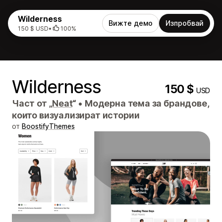
Wilderness
Вижте демо
Изпробвай
150 $ USD
•
100%
Wilderness
150 $
USD
Част от „
Neat
“
•
Модерна тема за брандове,
които визуализират истории
от
BoostifyThemes