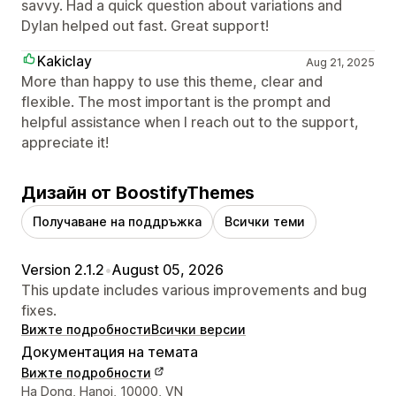
savvy. Had a quick question about variations and
Dylan helped out fast. Great support!
Kakiclay
Aug 21, 2025
More than happy to use this theme, clear and
flexible. The most important is the prompt and
helpful assistance when I reach out to the support,
appreciate it!
Дизайн от BoostifyThemes
Получаване на поддръжка
Всички теми
Version 2.1.2
•
August 05, 2026
This update includes various improvements and bug
fixes.
Вижте подробности
Всички версии
Документация на темата
Вижте подробности
Данни за връзка с дизайнера
Ha Dong, Hanoi, 10000, VN