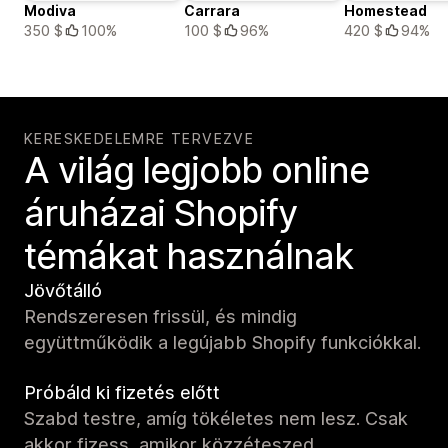
Modiva
Carrara
Homestead
350 $
100%
100 $
96%
420 $
94%
KERESKEDELEMRE TERVEZVE
A világ legjobb online
áruházai Shopify
témákat használnak
Jövőtálló
Rendszeresen frissül, és mindig
együttműködik a legújabb Shopify funkciókkal.
Próbáld ki fizetés előtt
Szabd testre, amíg tökéletes nem lesz. Csak
akkor fizess, amikor közzéteszed.