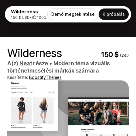
Wilderness
Demó megtekintése
Kipróbálás
150 $ USD
•
100%
Wilderness
150 $
USD
A(z)
Neat
része
•
Modern téma vizuális
történetmesélési márkák számára
Készítette:
BoostifyThemes