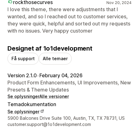
rockthosecurves
Nov 20, 2024
I love this theme, there were adjustments that I
wanted, and so I reached out to customer services,
they were quick, helpful and sorted out my requests
with no issues. Very happy customer
Designet af 1o1development
Få support
Alle temaer
Version 2.1.0
•
February 04, 2026
Product Form Enhancements, UI Improvements, New
Presets & Theme Updates
Se oplysninger
Alle versioner
Temadokumentation
Se oplysninger
Se kontaktoplysninger
5900 Balcones Drive Suite 100, Austin, TX, TX 78731, US
customer.support@1o1development.com