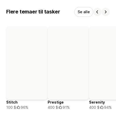
Flere temaer til tasker
Se alle
Stitch
Prestige
Serenity
100 $
96%
400 $
91%
400 $
94%