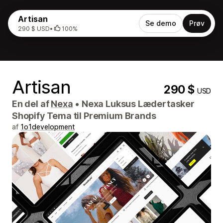
Artisan
Se demo
Prøv
290 $ USD
•
100%
Artisan
290 $
USD
En del af
Nexa
•
Nexa Luksus Lædertasker
Shopify Tema til Premium Brands
af
1o1development