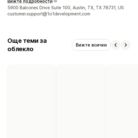
Вижте подробности
Данни за връзка с дизайнера
5900 Balcones Drive Suite 100, Austin, TX, TX 78731, US
customer.support@1o1development.com
Още теми за
Вижте всички
облекло