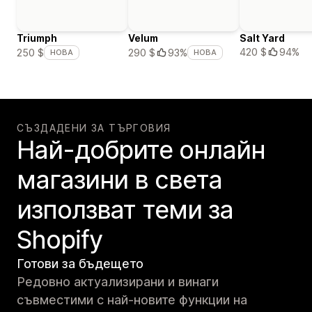
Triumph
Velum
Salt Yard
420 $
94%
250 $
290 $
93%
НОВА
НОВА
СЪЗДАДЕНИ ЗА ТЪРГОВИЯ
Най-добрите онлайн
магазини в света
използват теми за
Shopify
Готови за бъдещето
Редовно актуализирани и винаги
съвместими с най-новите функции на