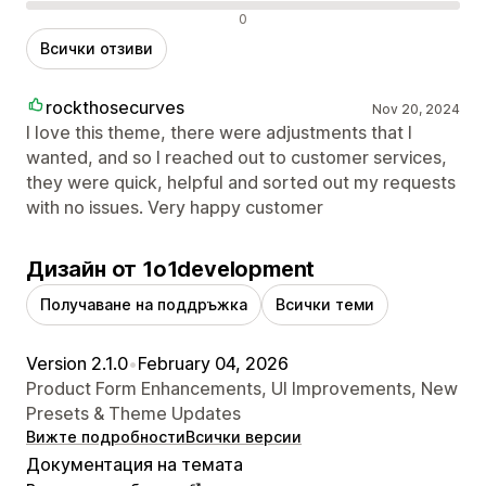
Отрицателни отзиви
0
Всички отзиви
rockthosecurves
Nov 20, 2024
I love this theme, there were adjustments that I
wanted, and so I reached out to customer services,
they were quick, helpful and sorted out my requests
with no issues. Very happy customer
Дизайн от 1o1development
Получаване на поддръжка
Всички теми
Version 2.1.0
•
February 04, 2026
Product Form Enhancements, UI Improvements, New
Presets & Theme Updates
Вижте подробности
Всички версии
Документация на темата