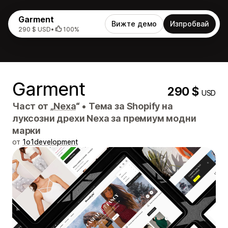
Garment
Вижте демо
Изпробвай
290 $ USD
•
100%
Garment
290 $
USD
Част от „
Nexa
“
•
Тема за Shopify на
луксозни дрехи Nexa за премиум модни
марки
от
1o1development