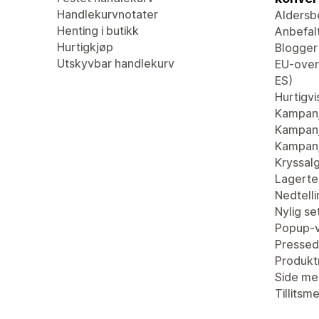
Handlekurvnotater
Aldersb
Henting i butikk
Anbefal
Hurtigkjøp
Blogger
Utskyvbar handlekurv
EU-overs
ES)
Hurtigvi
Kampan
Kampanj
Kampanj
Kryssal
Lagertel
Nedtell
Nylig se
Popup-v
Pressed
Produkt
Side me
Tillitsm