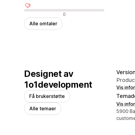
Negative omtaler
0
Alle omtaler
Designet av
Version
Produc
1o1development
Vis info
Temad
Få brukerstøtte
Vis info
Alle temaer
Designer
5900 Bal
custom