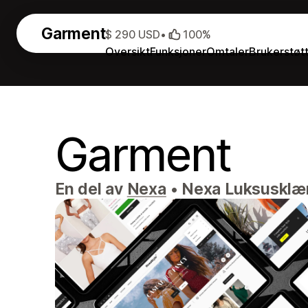
Garment
$ 290 USD
•
100%
Oversikt
Funksjoner
Omtaler
Brukerstøt
Garment
En del av
Nexa
•
Nexa Luksusklær