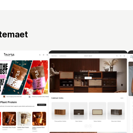
 temaet