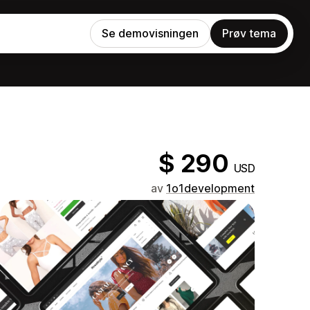
Se demovisningen
Prøv tema
$ 290
USD
av
1o1development