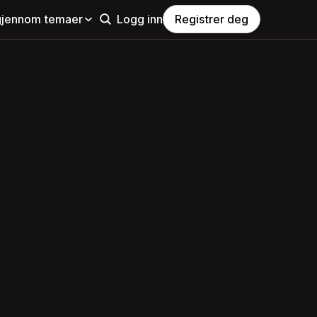
gjennom temaer
Logg inn
Registrer deg