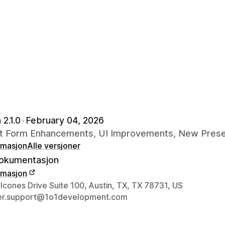
 2.1.0
•
February 04, 2026
t Form Enhancements, UI Improvements, New Pres
rmasjon
Alle versjoner
okumentasjon
rmasjon
ens kontaktinfo
cones Drive Suite 100, Austin, TX, TX 78731, US
er.support@1o1development.com