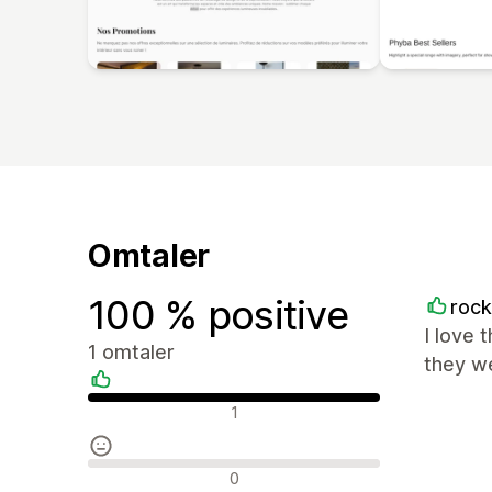
Omtaler
100 % positive
roc
I love 
1 omtaler
they we
Positive omtaler
1
Nøytrale omtaler
0