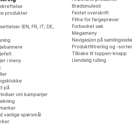
Brødsmulesti
ekreftelse
Festet overskrift
te produkter
Filtre for fargeprøver
Forbedret søk
ettelser (EN, FR, IT, DE,
Megameny
Navigasjon på samlingssid
sning
Produktfiltrering og -sorte
jebannere
Tilbake til toppen-knapp
efelt
Uendelig rulling
er i meny
g
ler
ingsklokke
tt på
induer om kampanjer
ekning
merker
d vanlige spørsmål
erker