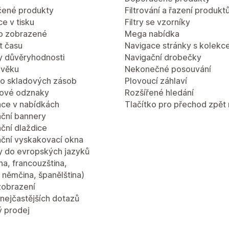
ené produkty
Filtrování a řazení produkt
e v tisku
Filtry se vzorníky
o zobrazené
Mega nabídka
 času
Navigace stránky s kolekc
 důvěryhodnosti
Navigační drobečky
 věku
Nekonečné posouvání
lo skladových zásob
Plovoucí záhlaví
ové odznaky
Rozšířené hledání
ce v nabídkách
Tlačítko pro přechod zpět
ční bannery
ční dlaždice
ční vyskakovací okna
y do evropských jazyků
ina, francouzština,
a, němčina, španělština)
zobrazení
nejčastějších dotazů
ý prodej