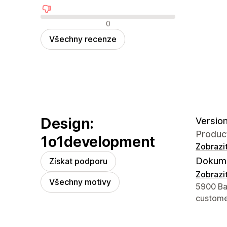
Negativní recenze
0
Všechny recenze
Design:
Version
Produc
1o1development
Zobrazi
Dokume
Získat podporu
Zobrazi
Všechny motivy
Kontaktn
5900 Bal
custom