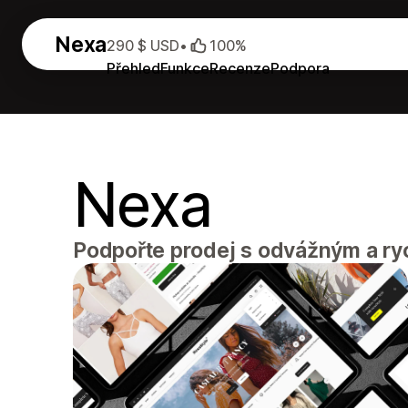
Nexa
290 $ USD
•
100%
Přehled
Funkce
Recenze
Podpora
Nexa
Podpořte prodej s odvážným a ry