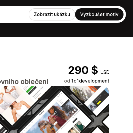
Zobrazit ukázku
Vyzkoušet motiv
290 $
USD
vního oblečení
od
1o1development