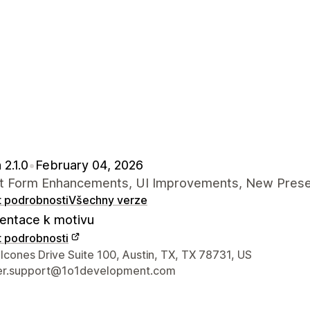
 2.1.0
•
February 04, 2026
t Form Enhancements, UI Improvements, New Pres
t podrobnosti
Všechny verze
ntace k motivu
t podrobnosti
í údaje designéra
cones Drive Suite 100, Austin, TX, TX 78731, US
er.support@1o1development.com