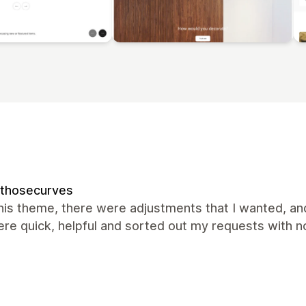
kthosecurves
this theme, there were adjustments that I wanted, an
re quick, helpful and sorted out my requests with 