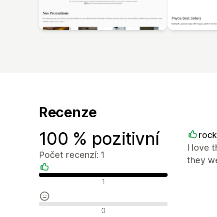
Recenze
100 % pozitivní
roc
I love 
Počet recenzí: 1
they we
Pozitivní recenze
1
Neutrální recenze
0