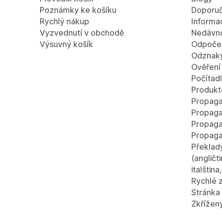
Poznámky ke košíku
Doporuč
Rychlý nákup
Informac
Vyzvednutí v obchodě
Nedávn
Výsuvný košík
Odpočet
Odznaky
Ověření
Počítad
Produkt
Propaga
Propaga
Propaga
Propaga
Překlad
(angličt
italštin
Rychlé 
Stránka 
Zkřížen