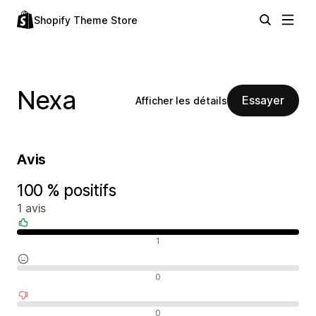
Shopify Theme Store
Nexa
Essayer
Afficher les détails
Avis
100 % positifs
1 avis
Avis positifs
1
Avis neutres
0
Avis négatifs
0